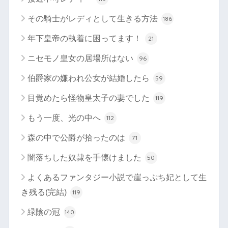
その騎士がレディとして生きる方法
186
年下皇帝の執着に困ってます！
21
ニセモノ皇女の居場所はない
96
伯爵家の嫌われ公女が結婚したら
59
目覚めたら怪物皇太子の妻でした
119
もう一度、光の中へ
112
森の中で公爵が拾ったのは
71
闇落ちした奴隷を手懐けました
50
よくあるファンタジー小説で崖っぷち妃として生
き残る(完結)
119
緑陰の冠
140