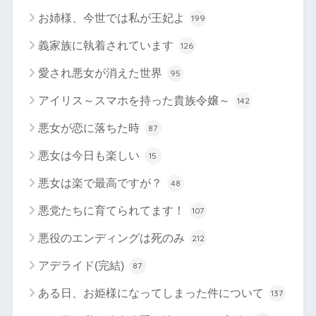
お姉様、今世では私が王妃よ
199
義家族に執着されています
126
愛され悪女が消えた世界
95
アイリス～スマホを持った貴族令嬢～
142
悪女が恋に落ちた時
87
悪女は今日も楽しい
15
悪女は楽で最高ですが？
48
悪党たちに育てられてます！
107
悪役のエンディングは死のみ
212
アデライド(完結)
87
ある日、お姫様になってしまった件について
137