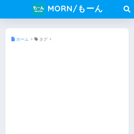
MORN/もーん
ホーム
タグ