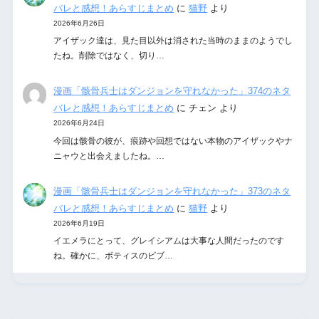
バレと感想！あらすじまとめ
に
猫野
より
2026年6月26日
アイザック達は、見た目以外は消された当時のままのようでし
たね。削除ではなく、切り…
漫画「骸骨兵士はダンジョンを守れなかった」374のネタ
バレと感想！あらすじまとめ
に
チェン
より
2026年6月24日
今回は骸骨の彼が、痕跡や回想ではない本物のアイザックやナ
ニャウと出会えましたね。…
漫画「骸骨兵士はダンジョンを守れなかった」373のネタ
バレと感想！あらすじまとめ
に
猫野
より
2026年6月19日
イエメラにとって、グレイシアムは大事な人間だったのです
ね。確かに、ボティスのビブ…