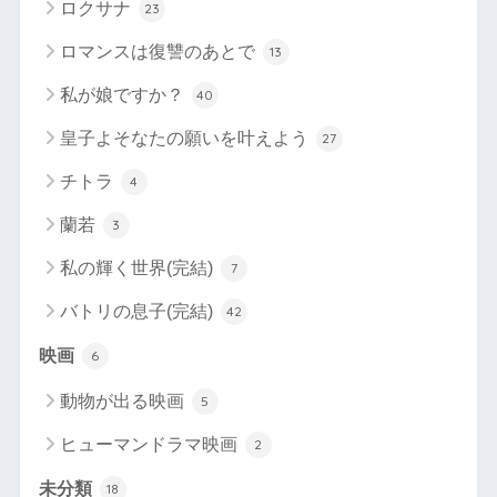
ロクサナ
23
ロマンスは復讐のあとで
13
私が娘ですか？
40
皇子よそなたの願いを叶えよう
27
チトラ
4
蘭若
3
私の輝く世界(完結)
7
バトリの息子(完結)
42
映画
6
動物が出る映画
5
ヒューマンドラマ映画
2
未分類
18