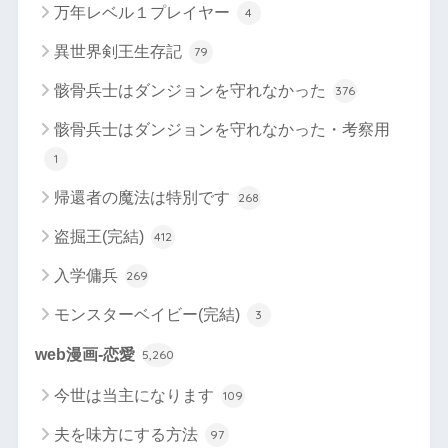
万年レベル１プレイヤー
4
異世界剣王生存記
79
骸骨兵士はダンジョンを守れなかった
376
骸骨兵士はダンジョンを守れなかった・考察用
1
帰還者の魔法は特別です
268
盗掘王(完結)
412
入学傭兵
269
モンスターベイビー(完結)
3
web漫画-恋愛
5,260
今世は当主になります
109
夫を味方にする方法
97