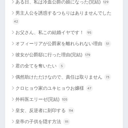
ある日、私は冷血公爵の娘になった(完結)
129
男主人公を誘惑するつもりはありませんでした
42
お父さん、私この結婚イヤです！
95
オフィーリアが公爵家を離れられない理由
51
彼女が公爵邸に行った理由(完結)
179
君の全てを奪いたい
5
偶然助けただけなので、責任は取りません
73
クロヒョウ家のユキヒョウお嬢様
47
外科医エリーゼ(完結)
105
皇女、反逆者に刻印する
114
皇帝の子供を隠す方法
111