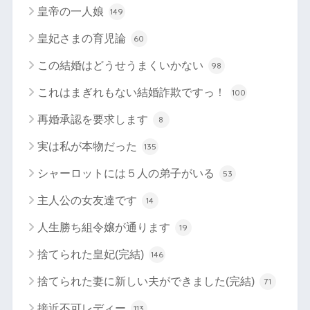
皇帝の一人娘
149
皇妃さまの育児論
60
この結婚はどうせうまくいかない
98
これはまぎれもない結婚詐欺ですっ！
100
再婚承認を要求します
8
実は私が本物だった
135
シャーロットには５人の弟子がいる
53
主人公の女友達です
14
人生勝ち組令嬢が通ります
19
捨てられた皇妃(完結)
146
捨てられた妻に新しい夫ができました(完結)
71
接近不可レディー
113