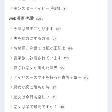
モンスターベイビー(完結)
3
web漫画-恋愛
5,260
今世は当主になります
109
夫を味方にする方法
97
お姉様、今世では私が王妃よ
199
義家族に執着されています
126
愛され悪女が消えた世界
95
アイリス～スマホを持った貴族令嬢～
142
悪女が恋に落ちた時
87
悪女は今日も楽しい
15
悪女は楽で最高ですが？
48