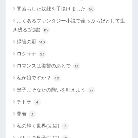
闇落ちした奴隷を手懐けました
50
よくあるファンタジー小説で崖っぷち妃として生
き残る(完結)
119
緑陰の冠
140
ロクサナ
23
ロマンスは復讐のあとで
13
私が娘ですか？
40
皇子よそなたの願いを叶えよう
27
チトラ
4
蘭若
3
私の輝く世界(完結)
7
バトリの息子(完結)