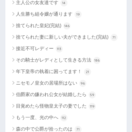
主人公の女友達です
14
人生勝ち組令嬢が通ります
19
捨てられた皇妃(完結)
146
捨てられた妻に新しい夫ができました(完結)
71
接近不可レディー
113
その騎士がレディとして生きる方法
186
年下皇帝の執着に困ってます！
21
ニセモノ皇女の居場所はない
96
伯爵家の嫌われ公女が結婚したら
59
目覚めたら怪物皇太子の妻でした
119
もう一度、光の中へ
112
森の中で公爵が拾ったのは
71