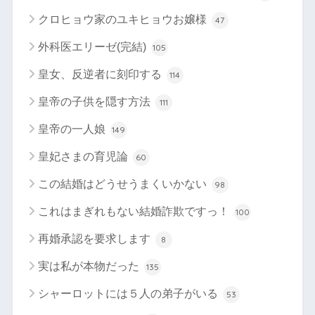
クロヒョウ家のユキヒョウお嬢様
47
外科医エリーゼ(完結)
105
皇女、反逆者に刻印する
114
皇帝の子供を隠す方法
111
皇帝の一人娘
149
皇妃さまの育児論
60
この結婚はどうせうまくいかない
98
これはまぎれもない結婚詐欺ですっ！
100
再婚承認を要求します
8
実は私が本物だった
135
シャーロットには５人の弟子がいる
53