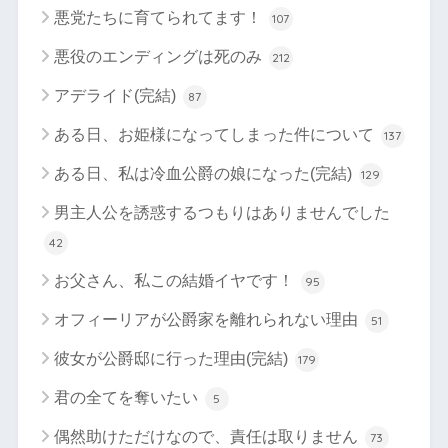
悪党たちに育てられてます！
107
悪役のエンディングは死のみ
212
アデライド(完結)
87
ある日、お姫様になってしまった件について
137
ある日、私は冷血公爵の娘になった(完結)
129
男主人公を誘惑するつもりはありませんでした
42
お父さん、私この結婚イヤです！
95
オフィーリアが公爵家を離れられない理由
51
彼女が公爵邸に行った理由(完結)
179
君の全てを奪いたい
5
偶然助けただけなので、責任は取りません
73