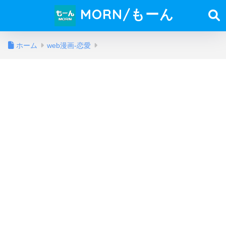
MORN/もーん
ホーム
web漫画-恋愛