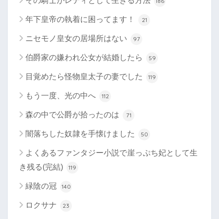
その騎士がレディとして生きる方法
186
年下皇帝の執着に困ってます！
21
ニセモノ皇女の居場所はない
97
伯爵家の嫌われ公女が結婚したら
59
目覚めたら怪物皇太子の妻でした
119
もう一度、光の中へ
112
森の中で公爵が拾ったのは
71
闇落ちした奴隷を手懐けました
50
よくあるファンタジー小説で崖っぷち妃として生
き残る(完結)
119
緑陰の冠
140
ロクサナ
23