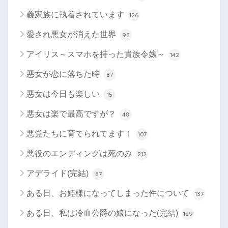
義家族に執着されています
126
愛され悪女が消えた世界
95
アイリス～スマホを持った貴族令嬢～
142
悪女が恋に落ちた時
87
悪女は今日も楽しい
15
悪女は楽で最高ですが？
48
悪党たちに育てられてます！
107
悪役のエンディングは死のみ
212
アデライド(完結)
87
ある日、お姫様になってしまった件について
137
ある日、私は冷血公爵の娘になった(完結)
129