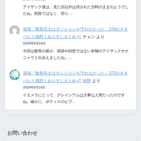
アイザック達は、見た目以外は消された当時のままのようでし
たね。削除ではなく、切り…
漫画「骸骨兵士はダンジョンを守れなかった」374のネタ
バレと感想！あらすじまとめ
に
チェン
より
2026年6月24日
今回は骸骨の彼が、痕跡や回想ではない本物のアイザックやナ
ニャウと出会えましたね。…
漫画「骸骨兵士はダンジョンを守れなかった」373のネタ
バレと感想！あらすじまとめ
に
猫野
より
2026年6月19日
イエメラにとって、グレイシアムは大事な人間だったのです
ね。確かに、ボティスのビブ…
お問い合わせ