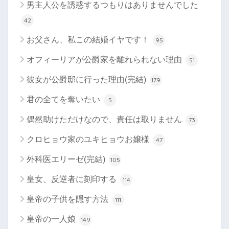
男主人公を誘惑するつもりはありませんでした
42
お父さん、私この結婚イヤです！
95
オフィーリアが公爵家を離れられない理由
51
彼女が公爵邸に行った理由(完結)
179
君の全てを奪いたい
5
偶然助けただけなので、責任は取りません
73
クロヒョウ家のユキヒョウお嬢様
47
外科医エリーゼ(完結)
105
皇女、反逆者に刻印する
114
皇帝の子供を隠す方法
111
皇帝の一人娘
149