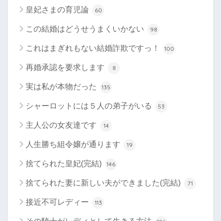
皇妃さまの育児論
60
この結婚はどうせうまくいかない
98
これはまぎれもない結婚詐欺ですっ！
100
再婚承認を要求します
8
実は私が本物だった
135
シャーロットには５人の弟子がいる
53
主人公の女友達です
14
人生勝ち組令嬢が通ります
19
捨てられた皇妃(完結)
146
捨てられた妻に新しい夫ができました(完結)
71
接近不可レディー
113