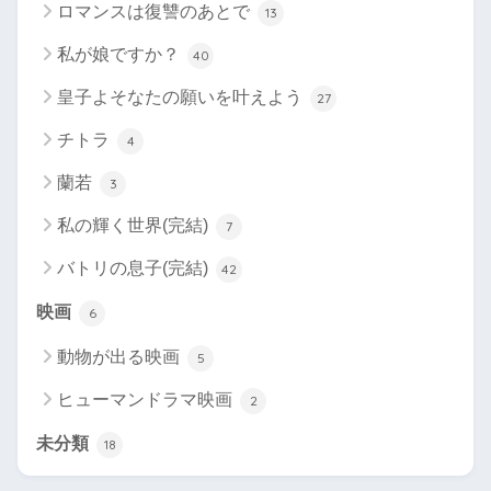
ロマンスは復讐のあとで
13
私が娘ですか？
40
皇子よそなたの願いを叶えよう
27
チトラ
4
蘭若
3
私の輝く世界(完結)
7
バトリの息子(完結)
42
映画
6
動物が出る映画
5
ヒューマンドラマ映画
2
未分類
18