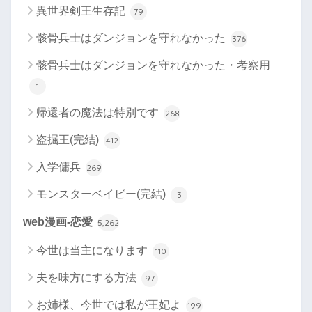
異世界剣王生存記
79
骸骨兵士はダンジョンを守れなかった
376
骸骨兵士はダンジョンを守れなかった・考察用
1
帰還者の魔法は特別です
268
盗掘王(完結)
412
入学傭兵
269
モンスターベイビー(完結)
3
web漫画-恋愛
5,262
今世は当主になります
110
夫を味方にする方法
97
お姉様、今世では私が王妃よ
199