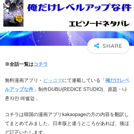
※全話一覧は
コチラ
無料漫画アプリ・
ピッコマ
にて連載している「
俺だけレベ
ルアップな件
」制作DUBU(REDICE STUDIO)、原題・나
혼자만 레벨업 。
コチラは韓国の漫画アプリkakaopageの方の内容を翻訳し
てまとめてみました。日本版と違うところがあれば、後ほ
ど訂正いたします。