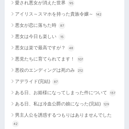
愛され悪女が消えた世界
95
アイリス～スマホを持った貴族令嬢～
142
悪女が恋に落ちた時
87
悪女は今日も楽しい
15
悪女は楽で最高ですが？
48
悪党たちに育てられてます！
107
悪役のエンディングは死のみ
212
アデライド(完結)
87
ある日、お姫様になってしまった件について
137
ある日、私は冷血公爵の娘になった(完結)
129
男主人公を誘惑するつもりはありませんでした
42