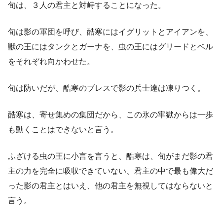
旬は、３人の君主と対峙することになった。
旬は影の軍団を呼び、酷寒にはイグリットとアイアンを、
獣の王にはタンクとガーナを、虫の王にはグリードとベル
をそれぞれ向かわせた。
旬は防いだが、酷寒のブレスで影の兵士達は凍りつく。
酷寒は、寄せ集めの集団だから、この氷の牢獄からは一歩
も動くことはできないと言う。
ふざける虫の王に小言を言うと、酷寒は、旬がまだ影の君
主の力を完全に吸収できていない、君主の中で最も偉大だ
った影の君主とはいえ、他の君主を無視してはならないと
言う。