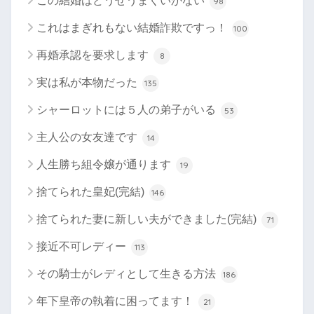
この結婚はどうせうまくいかない
98
これはまぎれもない結婚詐欺ですっ！
100
再婚承認を要求します
8
実は私が本物だった
135
シャーロットには５人の弟子がいる
53
主人公の女友達です
14
人生勝ち組令嬢が通ります
19
捨てられた皇妃(完結)
146
捨てられた妻に新しい夫ができました(完結)
71
接近不可レディー
113
その騎士がレディとして生きる方法
186
年下皇帝の執着に困ってます！
21