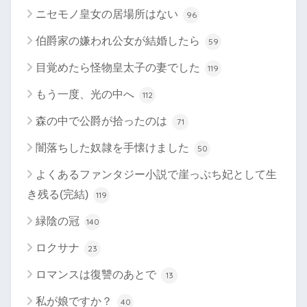
ニセモノ皇女の居場所はない
96
伯爵家の嫌われ公女が結婚したら
59
目覚めたら怪物皇太子の妻でした
119
もう一度、光の中へ
112
森の中で公爵が拾ったのは
71
闇落ちした奴隷を手懐けました
50
よくあるファンタジー小説で崖っぷち妃として生
き残る(完結)
119
緑陰の冠
140
ロクサナ
23
ロマンスは復讐のあとで
13
私が娘ですか？
40