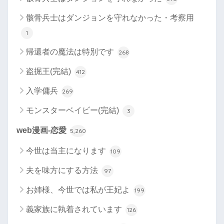
骸骨兵士はダンジョンを守れなかった・考察用
1
帰還者の魔法は特別です
268
盗掘王(完結)
412
入学傭兵
269
モンスターベイビー(完結)
3
web漫画-恋愛
5,260
今世は当主になります
109
夫を味方にする方法
97
お姉様、今世では私が王妃よ
199
義家族に執着されています
126