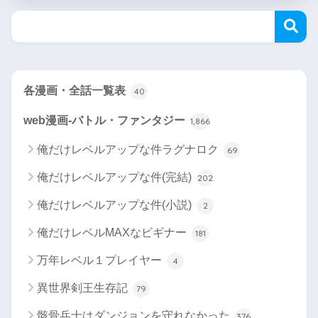
各漫画・全話一覧表
40
web漫画-バトル・ファンタジー
1,866
俺だけレベルアップな件ラグナロク
69
俺だけレベルアップな件(完結)
202
俺だけレベルアップな件(小説)
2
俺だけレベルMAXなビギナー
181
万年レベル１プレイヤー
4
異世界剣王生存記
79
骸骨兵士はダンジョンを守れなかった
376