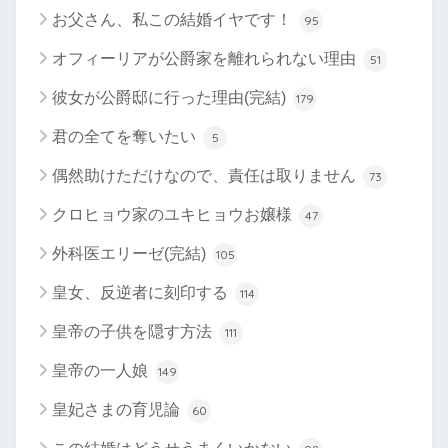
お父さん、私この結婚イヤです！
95
オフィーリアが公爵家を離れられない理由
51
彼女が公爵邸に行った理由(完結)
179
君の全てを奪いたい
5
偶然助けただけなので、責任は取りません
73
クロヒョウ家のユキヒョウお嬢様
47
外科医エリーゼ(完結)
105
皇女、反逆者に刻印する
114
皇帝の子供を隠す方法
111
皇帝の一人娘
149
皇妃さまの育児論
60