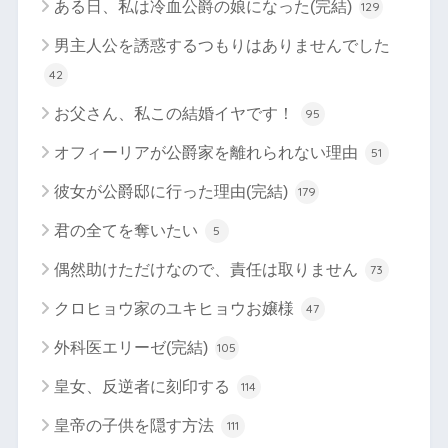
ある日、私は冷血公爵の娘になった(完結)
129
男主人公を誘惑するつもりはありませんでした
42
お父さん、私この結婚イヤです！
95
オフィーリアが公爵家を離れられない理由
51
彼女が公爵邸に行った理由(完結)
179
君の全てを奪いたい
5
偶然助けただけなので、責任は取りません
73
クロヒョウ家のユキヒョウお嬢様
47
外科医エリーゼ(完結)
105
皇女、反逆者に刻印する
114
皇帝の子供を隠す方法
111