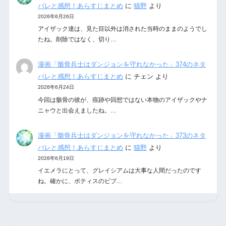
バレと感想！あらすじまとめ
に
猫野
より
2026年6月26日
アイザック達は、見た目以外は消された当時のままのようでし
たね。削除ではなく、切り…
漫画「骸骨兵士はダンジョンを守れなかった」374のネタ
バレと感想！あらすじまとめ
に
チェン
より
2026年6月24日
今回は骸骨の彼が、痕跡や回想ではない本物のアイザックやナ
ニャウと出会えましたね。…
漫画「骸骨兵士はダンジョンを守れなかった」373のネタ
バレと感想！あらすじまとめ
に
猫野
より
2026年6月19日
イエメラにとって、グレイシアムは大事な人間だったのです
ね。確かに、ボティスのビブ…