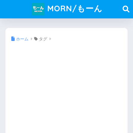
MORN/もーん
ホーム
タグ