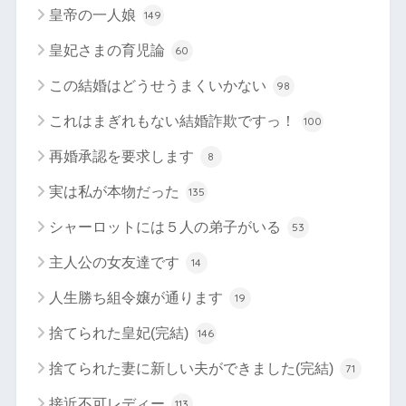
皇帝の一人娘
149
皇妃さまの育児論
60
この結婚はどうせうまくいかない
98
これはまぎれもない結婚詐欺ですっ！
100
再婚承認を要求します
8
実は私が本物だった
135
シャーロットには５人の弟子がいる
53
主人公の女友達です
14
人生勝ち組令嬢が通ります
19
捨てられた皇妃(完結)
146
捨てられた妻に新しい夫ができました(完結)
71
接近不可レディー
113