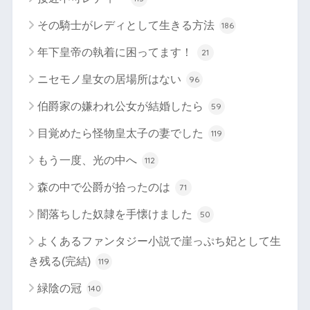
その騎士がレディとして生きる方法
186
年下皇帝の執着に困ってます！
21
ニセモノ皇女の居場所はない
96
伯爵家の嫌われ公女が結婚したら
59
目覚めたら怪物皇太子の妻でした
119
もう一度、光の中へ
112
森の中で公爵が拾ったのは
71
闇落ちした奴隷を手懐けました
50
よくあるファンタジー小説で崖っぷち妃として生
き残る(完結)
119
緑陰の冠
140