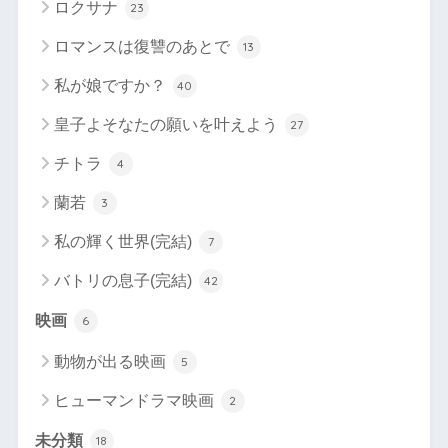
ロクサナ
23
ロマンスは復讐のあとで
13
私が娘ですか？
40
皇子よそなたの願いを叶えよう
27
チトラ
4
蘭若
3
私の輝く世界(完結)
7
バトリの息子(完結)
42
映画
6
動物が出る映画
5
ヒューマンドラマ映画
2
未分類
18