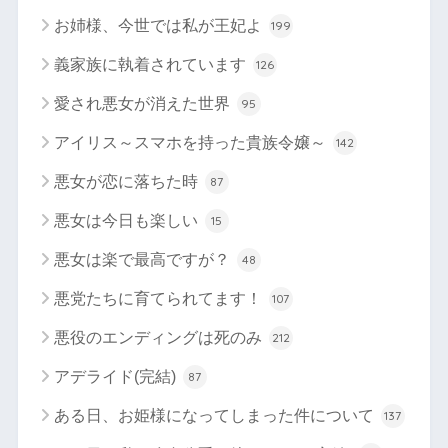
お姉様、今世では私が王妃よ
199
義家族に執着されています
126
愛され悪女が消えた世界
95
アイリス～スマホを持った貴族令嬢～
142
悪女が恋に落ちた時
87
悪女は今日も楽しい
15
悪女は楽で最高ですが？
48
悪党たちに育てられてます！
107
悪役のエンディングは死のみ
212
アデライド(完結)
87
ある日、お姫様になってしまった件について
137