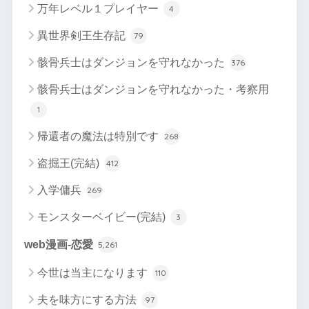
万年レベル１プレイヤー
4
異世界剣王生存記
79
骸骨兵士はダンジョンを守れなかった
376
骸骨兵士はダンジョンを守れなかった・考察用
1
帰還者の魔法は特別です
268
盗掘王(完結)
412
入学傭兵
269
モンスターベイビー(完結)
3
web漫画-恋愛
5,261
今世は当主になります
110
夫を味方にする方法
97