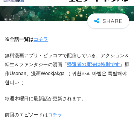
※全話一覧は
コチラ
無料漫画アプリ・ピッコマで配信している、アクション＆
転生＆ファンタジーの漫画「
帰還者の魔法は特別です
」原
作Usonan、漫画Wookjakga （ 귀환자의 마법은 특별해야
합니다 ）
毎週木曜日に最新話が更新されます。
前回のエピソードは
コチラ