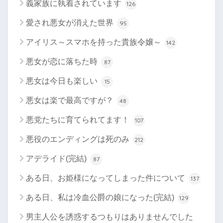
義家族に執着されています
126
愛され悪女が消えた世界
95
アイリス～スマホを持った貴族令嬢～
142
悪女が恋に落ちた時
87
悪女は今日も楽しい
15
悪女は楽で最高ですが？
48
悪党たちに育てられてます！
107
悪役のエンディングは死のみ
212
アデライド(完結)
87
ある日、お姫様になってしまった件について
137
ある日、私は冷血公爵の娘になった(完結)
129
男主人公を誘惑するつもりはありませんでした