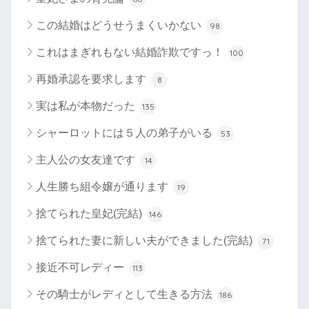
この結婚はどうせうまくいかない
98
これはまぎれもない結婚詐欺ですっ！
100
再婚承認を要求します
8
実は私が本物だった
135
シャーロットには５人の弟子がいる
53
主人公の女友達です
14
人生勝ち組令嬢が通ります
19
捨てられた皇妃(完結)
146
捨てられた妻に新しい夫ができました(完結)
71
接近不可レディー
113
その騎士がレディとして生きる方法
186