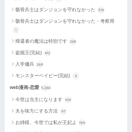
骸骨兵士はダンジョンを守れなかった
376
骸骨兵士はダンジョンを守れなかった・考察用
1
帰還者の魔法は特別です
268
盗掘王(完結)
412
入学傭兵
269
モンスターベイビー(完結)
3
web漫画-恋愛
5,260
今世は当主になります
109
夫を味方にする方法
97
お姉様、今世では私が王妃よ
199