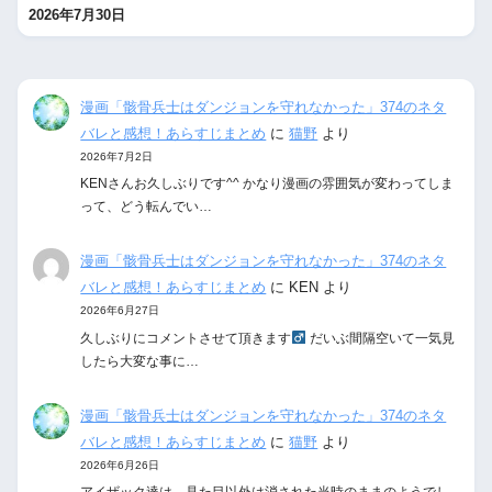
2026年7月30日
漫画「骸骨兵士はダンジョンを守れなかった」374のネタ
バレと感想！あらすじまとめ
に
猫野
より
2026年7月2日
KENさんお久しぶりです^^ かなり漫画の雰囲気が変わってしま
って、どう転んでい…
漫画「骸骨兵士はダンジョンを守れなかった」374のネタ
バレと感想！あらすじまとめ
に
KEN
より
2026年6月27日
久しぶりにコメントさせて頂きます‍
だいぶ間隔空いて一気見
したら大変な事に…
漫画「骸骨兵士はダンジョンを守れなかった」374のネタ
バレと感想！あらすじまとめ
に
猫野
より
2026年6月26日
アイザック達は、見た目以外は消された当時のままのようでし