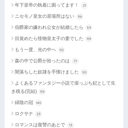
年下皇帝の執着に困ってます！
21
ニセモノ皇女の居場所はない
96
伯爵家の嫌われ公女が結婚したら
59
目覚めたら怪物皇太子の妻でした
119
もう一度、光の中へ
112
森の中で公爵が拾ったのは
71
闇落ちした奴隷を手懐けました
50
よくあるファンタジー小説で崖っぷち妃として生
き残る(完結)
119
緑陰の冠
140
ロクサナ
23
ロマンスは復讐のあとで
13