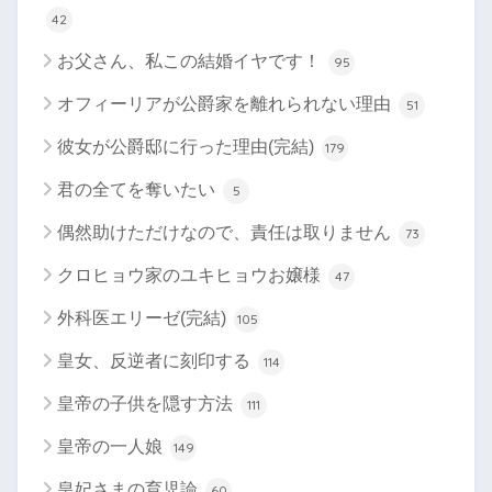
42
お父さん、私この結婚イヤです！
95
オフィーリアが公爵家を離れられない理由
51
彼女が公爵邸に行った理由(完結)
179
君の全てを奪いたい
5
偶然助けただけなので、責任は取りません
73
クロヒョウ家のユキヒョウお嬢様
47
外科医エリーゼ(完結)
105
皇女、反逆者に刻印する
114
皇帝の子供を隠す方法
111
皇帝の一人娘
149
皇妃さまの育児論
60