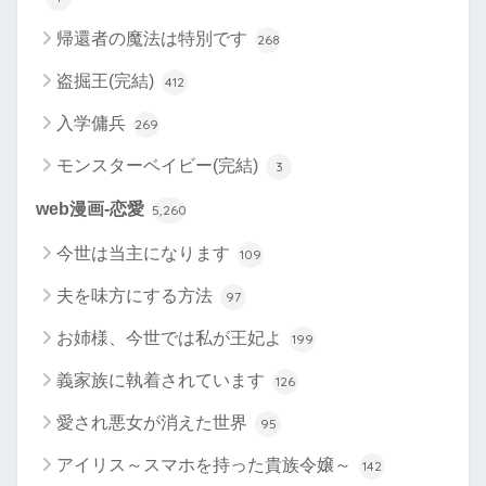
帰還者の魔法は特別です
268
盗掘王(完結)
412
入学傭兵
269
モンスターベイビー(完結)
3
web漫画-恋愛
5,260
今世は当主になります
109
夫を味方にする方法
97
お姉様、今世では私が王妃よ
199
義家族に執着されています
126
愛され悪女が消えた世界
95
アイリス～スマホを持った貴族令嬢～
142