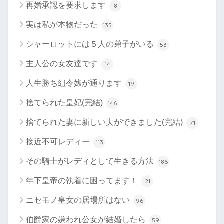
再婚承認を要求します
8
実は私が本物だった
135
シャーロットには５人の弟子がいる
53
主人公の女友達です
14
人生勝ち組令嬢が通ります
19
捨てられた皇妃(完結)
146
捨てられた妻に新しい夫ができました(完結)
71
接近不可レディー
113
その騎士がレディとして生きる方法
186
年下皇帝の執着に困ってます！
21
ニセモノ皇女の居場所はない
96
伯爵家の嫌われ公女が結婚したら
59