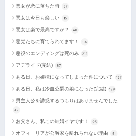
悪女が恋に落ちた時
87
悪女は今日も楽しい
15
悪女は楽で最高ですが？
48
悪党たちに育てられてます！
107
悪役のエンディングは死のみ
212
アデライド(完結)
87
ある日、お姫様になってしまった件について
137
ある日、私は冷血公爵の娘になった(完結)
129
男主人公を誘惑するつもりはありませんでした
42
お父さん、私この結婚イヤです！
95
オフィーリアが公爵家を離れられない理由
51