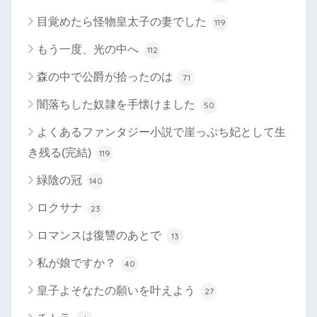
目覚めたら怪物皇太子の妻でした
119
もう一度、光の中へ
112
森の中で公爵が拾ったのは
71
闇落ちした奴隷を手懐けました
50
よくあるファンタジー小説で崖っぷち妃として生
き残る(完結)
119
緑陰の冠
140
ロクサナ
23
ロマンスは復讐のあとで
13
私が娘ですか？
40
皇子よそなたの願いを叶えよう
27