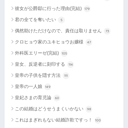
彼女が公爵邸に行った理由(完結)
179
君の全てを奪いたい
5
偶然助けただけなので、責任は取りません
73
クロヒョウ家のユキヒョウお嬢様
47
外科医エリーゼ(完結)
105
皇女、反逆者に刻印する
114
皇帝の子供を隠す方法
111
皇帝の一人娘
149
皇妃さまの育児論
60
この結婚はどうせうまくいかない
98
これはまぎれもない結婚詐欺ですっ！
100