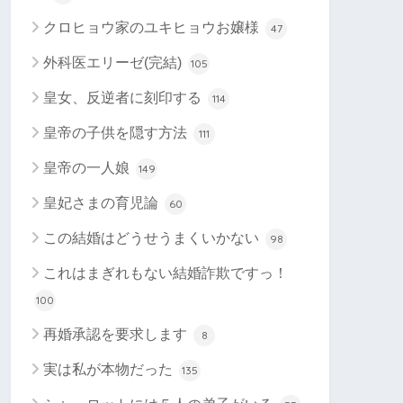
クロヒョウ家のユキヒョウお嬢様
47
外科医エリーゼ(完結)
105
皇女、反逆者に刻印する
114
皇帝の子供を隠す方法
111
皇帝の一人娘
149
皇妃さまの育児論
60
この結婚はどうせうまくいかない
98
これはまぎれもない結婚詐欺ですっ！
100
再婚承認を要求します
8
実は私が本物だった
135