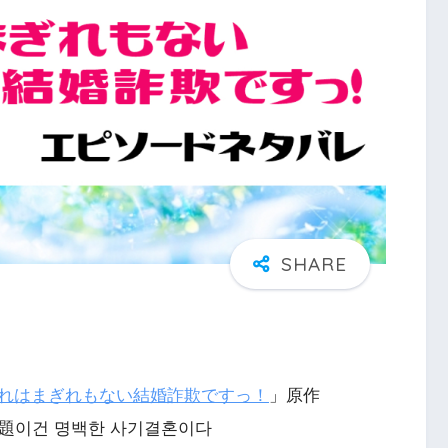
れはまぎれもない結婚詐欺ですっ！
」原作
e、原題이건 명백한 사기결혼이다