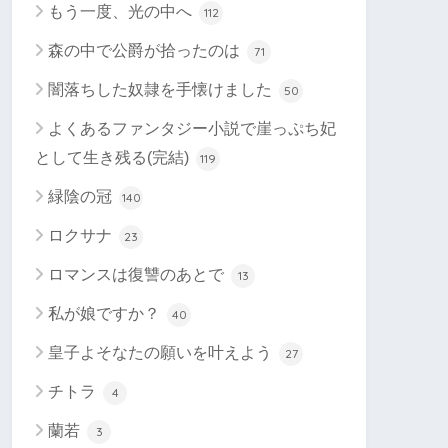
もう一度、光の中へ
112
森の中で公爵が拾ったのは
71
闇落ちした奴隷を手懐けました
50
よくあるファンタジー小説で崖っぷち妃
として生き残る(完結)
119
緑陰の冠
140
ロクサナ
23
ロマンスは復讐のあとで
13
私が娘ですか？
40
皇子よそなたの願いを叶えよう
27
チトラ
4
蘭若
3