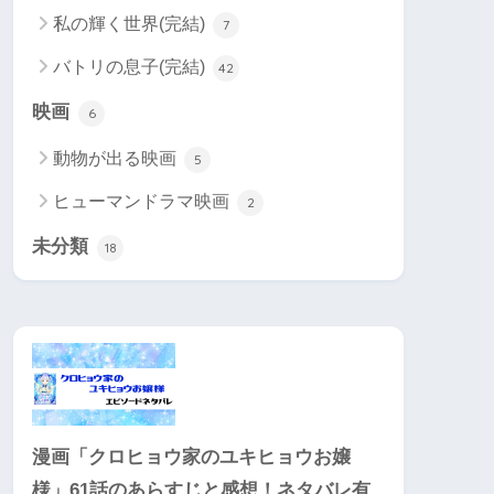
私の輝く世界(完結)
7
バトリの息子(完結)
42
映画
6
動物が出る映画
5
ヒューマンドラマ映画
2
未分類
18
漫画「クロヒョウ家のユキヒョウお嬢
様」61話のあらすじと感想！ネタバレ有