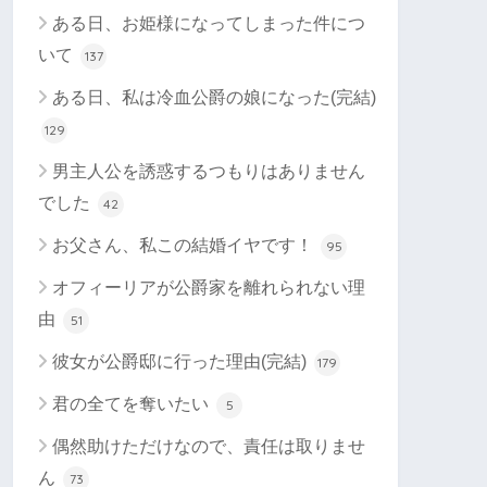
ある日、お姫様になってしまった件につ
いて
137
ある日、私は冷血公爵の娘になった(完結)
129
男主人公を誘惑するつもりはありません
でした
42
お父さん、私この結婚イヤです！
95
オフィーリアが公爵家を離れられない理
由
51
彼女が公爵邸に行った理由(完結)
179
君の全てを奪いたい
5
偶然助けただけなので、責任は取りませ
ん
73