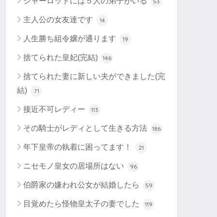
シャーロットには５人の弟子がいる
53
主人公の女友達です
14
人生勝ち組令嬢が通ります
19
捨てられた皇妃(完結)
146
捨てられた妻に新しい夫ができました(完
結)
71
接近不可レディー
113
その騎士がレディとして生きる方法
186
年下皇帝の執着に困ってます！
21
ニセモノ皇女の居場所はない
96
伯爵家の嫌われ公女が結婚したら
59
目覚めたら怪物皇太子の妻でした
119