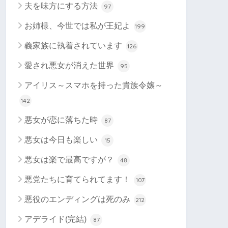
夫を味方にする方法
97
お姉様、今世では私が王妃よ
199
義家族に執着されています
126
愛され悪女が消えた世界
95
アイリス～スマホを持った貴族令嬢～
142
悪女が恋に落ちた時
87
悪女は今日も楽しい
15
悪女は楽で最高ですが？
48
悪党たちに育てられてます！
107
悪役のエンディングは死のみ
212
アデライド(完結)
87