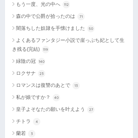
もう一度、光の中へ
112
森の中で公爵が拾ったのは
71
闇落ちした奴隷を手懐けました
50
よくあるファンタジー小説で崖っぷち妃として生
き残る(完結)
119
緑陰の冠
140
ロクサナ
23
ロマンスは復讐のあとで
13
私が娘ですか？
40
皇子よそなたの願いを叶えよう
27
チトラ
4
蘭若
3