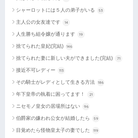
シャーロットには５人の弟子がいる
53
主人公の女友達です
14
人生勝ち組令嬢が通ります
19
捨てられた皇妃(完結)
146
捨てられた妻に新しい夫ができました(完結)
71
接近不可レディー
113
その騎士がレディとして生きる方法
186
年下皇帝の執着に困ってます！
21
ニセモノ皇女の居場所はない
96
伯爵家の嫌われ公女が結婚したら
59
目覚めたら怪物皇太子の妻でした
119