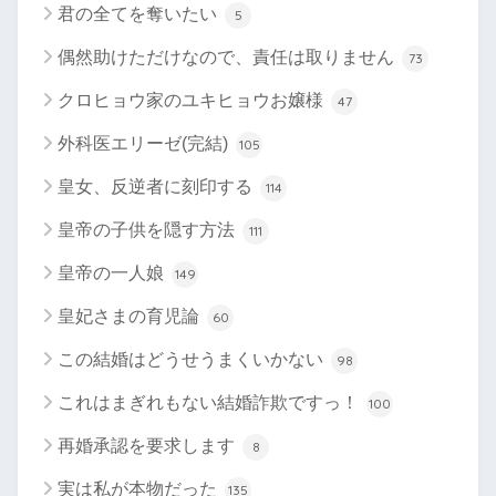
君の全てを奪いたい
5
偶然助けただけなので、責任は取りません
73
クロヒョウ家のユキヒョウお嬢様
47
外科医エリーゼ(完結)
105
皇女、反逆者に刻印する
114
皇帝の子供を隠す方法
111
皇帝の一人娘
149
皇妃さまの育児論
60
この結婚はどうせうまくいかない
98
これはまぎれもない結婚詐欺ですっ！
100
再婚承認を要求します
8
実は私が本物だった
135