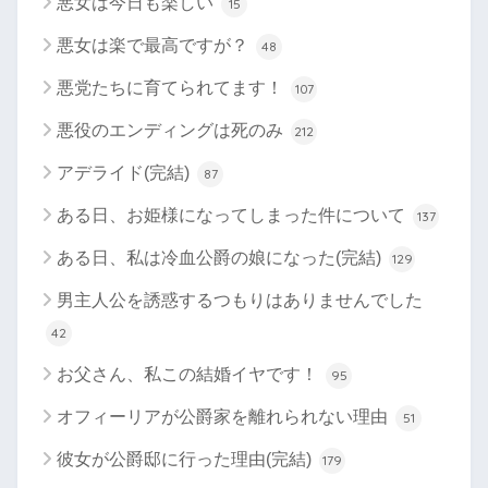
悪女は今日も楽しい
15
悪女は楽で最高ですが？
48
悪党たちに育てられてます！
107
悪役のエンディングは死のみ
212
アデライド(完結)
87
ある日、お姫様になってしまった件について
137
ある日、私は冷血公爵の娘になった(完結)
129
男主人公を誘惑するつもりはありませんでした
42
お父さん、私この結婚イヤです！
95
オフィーリアが公爵家を離れられない理由
51
彼女が公爵邸に行った理由(完結)
179