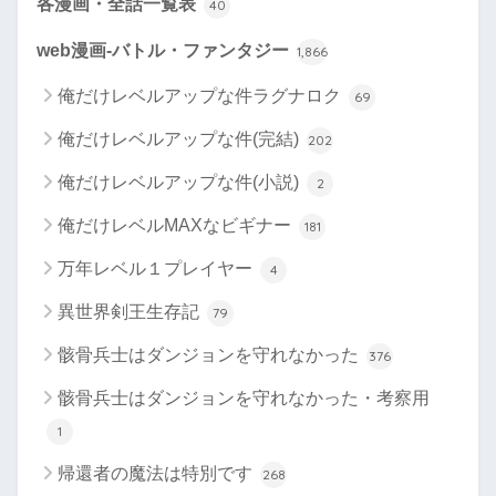
各漫画・全話一覧表
40
web漫画-バトル・ファンタジー
1,866
俺だけレベルアップな件ラグナロク
69
俺だけレベルアップな件(完結)
202
俺だけレベルアップな件(小説)
2
俺だけレベルMAXなビギナー
181
万年レベル１プレイヤー
4
異世界剣王生存記
79
骸骨兵士はダンジョンを守れなかった
376
骸骨兵士はダンジョンを守れなかった・考察用
1
帰還者の魔法は特別です
268