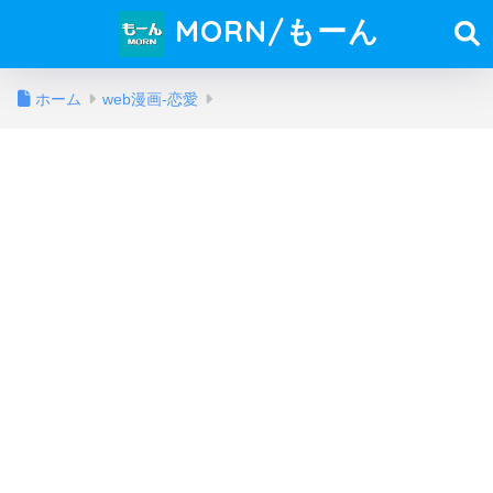
MORN/もーん
ホーム
web漫画-恋愛