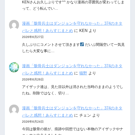
KENさんお久しぶりです^^ かなり漫画の雰囲気が変わってしま
って、どう転んでい…
漫画「骸骨兵士はダンジョンを守れなかった」374のネタ
バレと感想！あらすじまとめ
に
KEN
より
2026年6月27日
久しぶりにコメントさせて頂きます‍
だいぶ間隔空いて一気見
したら大変な事に…
漫画「骸骨兵士はダンジョンを守れなかった」374のネタ
バレと感想！あらすじまとめ
に
猫野
より
2026年6月26日
アイザック達は、見た目以外は消された当時のままのようでし
たね。削除ではなく、切り…
漫画「骸骨兵士はダンジョンを守れなかった」374のネタ
バレと感想！あらすじまとめ
に
チェン
より
2026年6月24日
今回は骸骨の彼が、痕跡や回想ではない本物のアイザックやナ