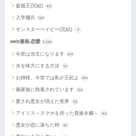
盗掘王(完結)
412
入学傭兵
269
モンスターベイビー(完結)
3
web漫画-恋愛
5,260
今世は当主になります
109
夫を味方にする方法
97
お姉様、今世では私が王妃よ
199
義家族に執着されています
126
愛され悪女が消えた世界
95
アイリス～スマホを持った貴族令嬢～
142
悪女が恋に落ちた時
87