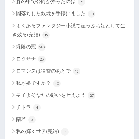
森の中で公爵が拾ったのは
71
闇落ちした奴隷を手懐けました
50
よくあるファンタジー小説で崖っぷち妃として生
き残る(完結)
119
緑陰の冠
140
ロクサナ
23
ロマンスは復讐のあとで
13
私が娘ですか？
40
皇子よそなたの願いを叶えよう
27
チトラ
4
蘭若
3
私の輝く世界(完結)
7