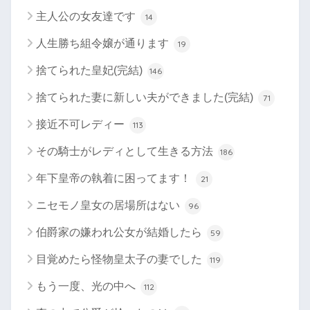
主人公の女友達です
14
人生勝ち組令嬢が通ります
19
捨てられた皇妃(完結)
146
捨てられた妻に新しい夫ができました(完結)
71
接近不可レディー
113
その騎士がレディとして生きる方法
186
年下皇帝の執着に困ってます！
21
ニセモノ皇女の居場所はない
96
伯爵家の嫌われ公女が結婚したら
59
目覚めたら怪物皇太子の妻でした
119
もう一度、光の中へ
112