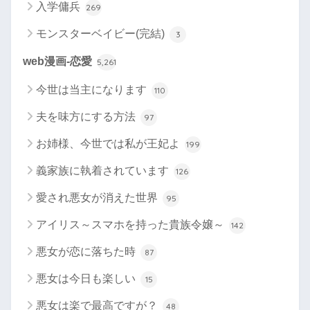
入学傭兵
269
モンスターベイビー(完結)
3
web漫画-恋愛
5,261
今世は当主になります
110
夫を味方にする方法
97
お姉様、今世では私が王妃よ
199
義家族に執着されています
126
愛され悪女が消えた世界
95
アイリス～スマホを持った貴族令嬢～
142
悪女が恋に落ちた時
87
悪女は今日も楽しい
15
悪女は楽で最高ですが？
48