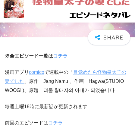
※全エピソード一覧は
コチラ
漫画アプリ
comico
で連載中の「
目覚めたら怪物皇太子の
妻でした
」原作 Jang Namu 、作画 Hagwa(STUDIO
WOOGII)、原題 괴물 황태자의 아내가 되었습니다
毎週土曜18時に最新話が更新されます
前回のエピソードは
コチラ