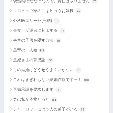
偶然助けただけなので、責任は取りません
73
クロヒョウ家のユキヒョウお嬢様
47
外科医エリーゼ(完結)
105
皇女、反逆者に刻印する
114
皇帝の子供を隠す方法
111
皇帝の一人娘
149
皇妃さまの育児論
60
この結婚はどうせうまくいかない
98
これはまぎれもない結婚詐欺ですっ！
100
再婚承認を要求します
8
実は私が本物だった
135
シャーロットには５人の弟子がいる
53