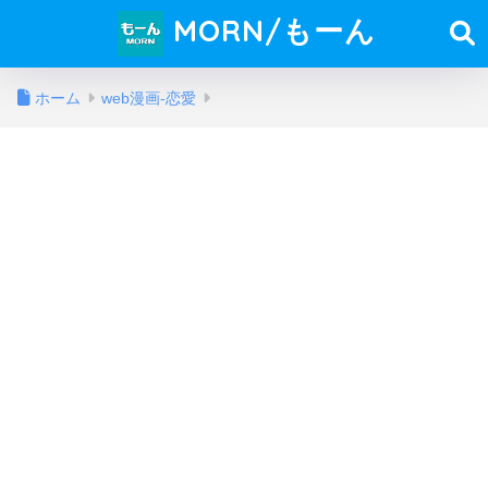
MORN/もーん
ホーム
web漫画-恋愛