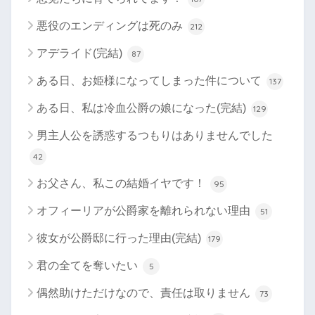
悪役のエンディングは死のみ
212
アデライド(完結)
87
ある日、お姫様になってしまった件について
137
ある日、私は冷血公爵の娘になった(完結)
129
男主人公を誘惑するつもりはありませんでした
42
お父さん、私この結婚イヤです！
95
オフィーリアが公爵家を離れられない理由
51
彼女が公爵邸に行った理由(完結)
179
君の全てを奪いたい
5
偶然助けただけなので、責任は取りません
73