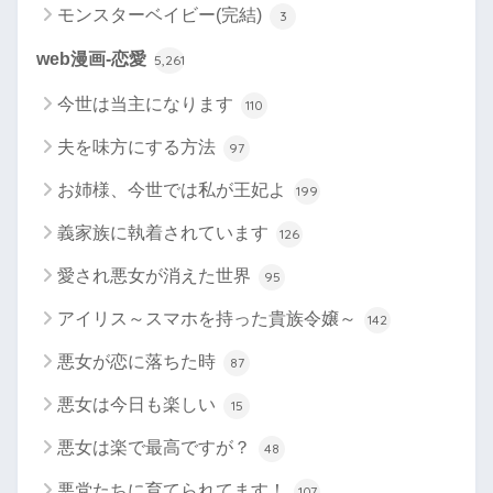
モンスターベイビー(完結)
3
web漫画-恋愛
5,261
今世は当主になります
110
夫を味方にする方法
97
お姉様、今世では私が王妃よ
199
義家族に執着されています
126
愛され悪女が消えた世界
95
アイリス～スマホを持った貴族令嬢～
142
悪女が恋に落ちた時
87
悪女は今日も楽しい
15
悪女は楽で最高ですが？
48
悪党たちに育てられてます！
107