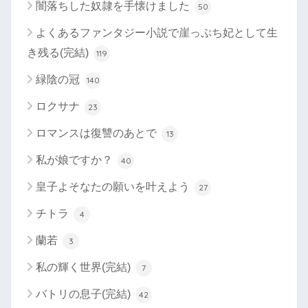
闇落ちした奴隷を手懐けました
50
よくあるファンタジー小説で崖っぷち妃として生
き残る(完結)
119
緑陰の冠
140
ロクサナ
23
ロマンスは復讐のあとで
13
私が娘ですか？
40
皇子よそなたの願いを叶えよう
27
チトラ
4
蘭若
3
私の輝く世界(完結)
7
バトリの息子(完結)
42