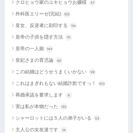
クロヒョウ家のユキヒョウお嬢様
47
外科医エリーゼ(完結)
105
皇女、反逆者に刻印する
114
皇帝の子供を隠す方法
111
皇帝の一人娘
149
皇妃さまの育児論
60
この結婚はどうせうまくいかない
98
これはまぎれもない結婚詐欺ですっ！
100
再婚承認を要求します
8
実は私が本物だった
135
シャーロットには５人の弟子がいる
53
主人公の女友達です
14