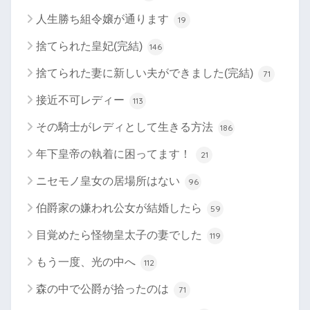
人生勝ち組令嬢が通ります
19
捨てられた皇妃(完結)
146
捨てられた妻に新しい夫ができました(完結)
71
接近不可レディー
113
その騎士がレディとして生きる方法
186
年下皇帝の執着に困ってます！
21
ニセモノ皇女の居場所はない
96
伯爵家の嫌われ公女が結婚したら
59
目覚めたら怪物皇太子の妻でした
119
もう一度、光の中へ
112
森の中で公爵が拾ったのは
71