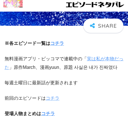
※各エピソード一覧は
コチラ
無料漫画アプリ・ピッコマで連載中の「
実は私が本物だっ
た
」原作March、漫画yuun、原題 사실은 내가 진짜였다
毎週土曜日に最新話が更新されます
前回のエピソードは
コチラ
登場人物まとめは
コチラ