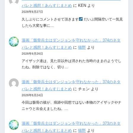
バレと感想！あらすじまとめ
に
KEN
より
2026年6月27日
久しぶりにコメントさせて頂きます‍
だいぶ間隔空いて一気見
したら大変な事に…
漫画「骸骨兵士はダンジョンを守れなかった」374のネタ
バレと感想！あらすじまとめ
に
猫野
より
2026年6月26日
アイザック達は、見た目以外は消された当時のままのようでし
たね。削除ではなく、切り…
漫画「骸骨兵士はダンジョンを守れなかった」374のネタ
バレと感想！あらすじまとめ
に
チェン
より
2026年6月24日
今回は骸骨の彼が、痕跡や回想ではない本物のアイザックやナ
ニャウと出会えましたね。…
漫画「骸骨兵士はダンジョンを守れなかった」373のネタ
バレと感想！あらすじまとめ
に
猫野
より