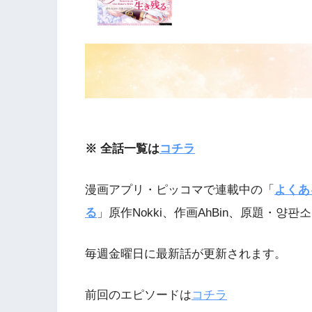
※ 全話一覧は
コチラ
漫画アプリ・ピッコマで連載中の「
よくあ
る
」原作Nokki、作画AhBin、原題・양판
毎週金曜日に最新話が更新されます。
前回のエピソードは
コチラ