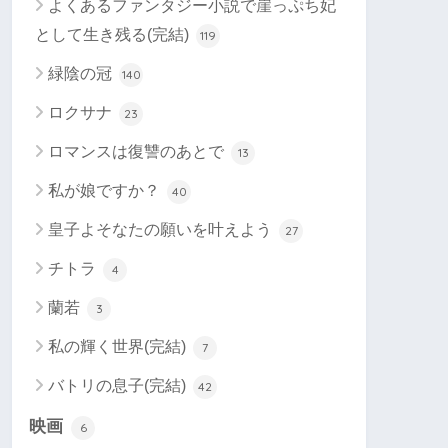
よくあるファンタジー小説で崖っぷち妃
として生き残る(完結)
119
緑陰の冠
140
ロクサナ
23
ロマンスは復讐のあとで
13
私が娘ですか？
40
皇子よそなたの願いを叶えよう
27
チトラ
4
蘭若
3
私の輝く世界(完結)
7
バトリの息子(完結)
42
映画
6