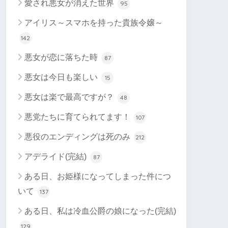
愛され悪女が消えた世界
95
アイリス～スマホを持った貴族令嬢～
142
悪女が恋に落ちた時
87
悪女は今日も楽しい
15
悪女は楽で最高ですが？
48
悪党たちに育てられてます！
107
悪役のエンディングは死のみ
212
アデライド(完結)
87
ある日、お姫様になってしまった件につ
いて
137
ある日、私は冷血公爵の娘になった(完結)
129