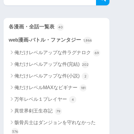
各漫画・全話一覧表
40
web漫画-バトル・ファンタジー
1,866
俺だけレベルアップな件ラグナロク
69
俺だけレベルアップな件(完結)
202
俺だけレベルアップな件(小説)
2
俺だけレベルMAXなビギナー
181
万年レベル１プレイヤー
4
異世界剣王生存記
79
骸骨兵士はダンジョンを守れなかった
376