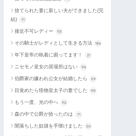
捨てられた妻に新しい夫ができました(完
結)
71
接近不可レディー
113
その騎士がレディとして生きる方法
186
年下皇帝の執着に困ってます！
21
ニセモノ皇女の居場所はない
96
伯爵家の嫌われ公女が結婚したら
59
目覚めたら怪物皇太子の妻でした
119
もう一度、光の中へ
112
森の中で公爵が拾ったのは
71
闇落ちした奴隷を手懐けました
50