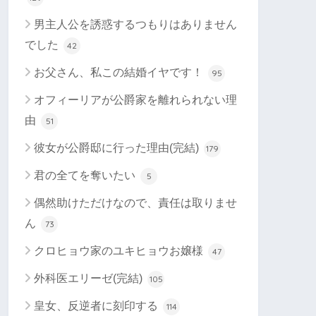
男主人公を誘惑するつもりはありません
でした
42
お父さん、私この結婚イヤです！
95
オフィーリアが公爵家を離れられない理
由
51
彼女が公爵邸に行った理由(完結)
179
君の全てを奪いたい
5
偶然助けただけなので、責任は取りませ
ん
73
クロヒョウ家のユキヒョウお嬢様
47
外科医エリーゼ(完結)
105
皇女、反逆者に刻印する
114