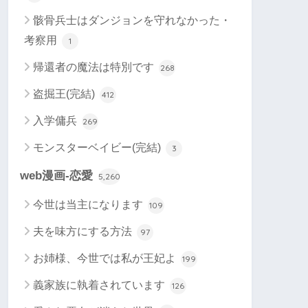
骸骨兵士はダンジョンを守れなかった・
考察用
1
帰還者の魔法は特別です
268
盗掘王(完結)
412
入学傭兵
269
モンスターベイビー(完結)
3
web漫画-恋愛
5,260
今世は当主になります
109
夫を味方にする方法
97
お姉様、今世では私が王妃よ
199
義家族に執着されています
126