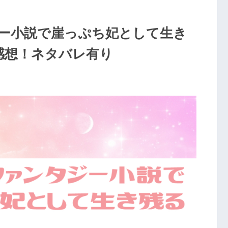
ー小説で崖っぷち妃として生き
感想！ネタバレ有り