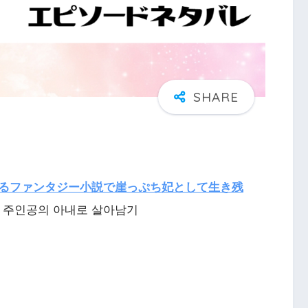
るファンタジー小説で崖っぷち妃として生き残
소 주인공의 아내로 살아남기