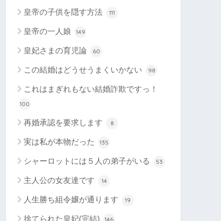
皇帝の子供を隠す方法
111
皇帝の一人娘
149
皇妃さまの育児論
60
この結婚はどうせうまくいかない
98
これはまぎれもない結婚詐欺ですっ！
100
再婚承認を要求します
8
実は私が本物だった
135
シャーロットには５人の弟子がいる
53
主人公の女友達です
14
人生勝ち組令嬢が通ります
19
捨てられた皇妃(完結)
146