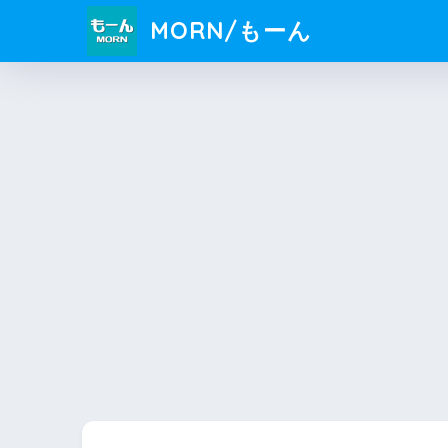
MORN/もーん