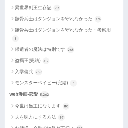
異世界剣王生存記
79
骸骨兵士はダンジョンを守れなかった
376
骸骨兵士はダンジョンを守れなかった・考察用
1
帰還者の魔法は特別です
268
盗掘王(完結)
412
入学傭兵
269
モンスターベイビー(完結)
3
web漫画-恋愛
5,262
今世は当主になります
110
夫を味方にする方法
97