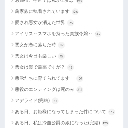
お姉様、今世では私が王妃よ
199
義家族に執着されています
126
愛され悪女が消えた世界
95
アイリス～スマホを持った貴族令嬢～
142
悪女が恋に落ちた時
87
悪女は今日も楽しい
15
悪女は楽で最高ですが？
48
悪党たちに育てられてます！
107
悪役のエンディングは死のみ
212
アデライド(完結)
87
ある日、お姫様になってしまった件について
137
ある日、私は冷血公爵の娘になった(完結)
129