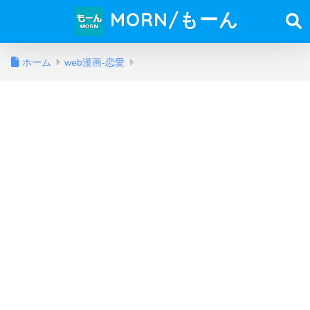
MORN/もーん
ホーム
web漫画-恋愛