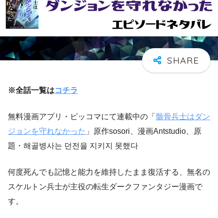
※全話一覧は
コチラ
無料漫画アプリ・ピッコマにて連載中の「
骸骨兵士はダン
ジョンを守れなかった
」原作sosori、漫画Antstudio、原
題・해골병사는 던전을 지키지 못했다
何度死んでも記憶と能力を維持したまま復活する、無名の
スケルトン兵士が主役の転生ダークファンタジー漫画で
す。