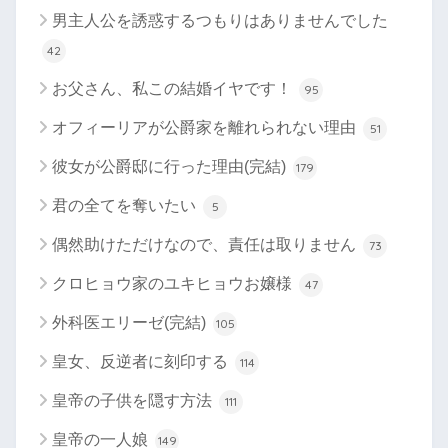
男主人公を誘惑するつもりはありませんでした
42
お父さん、私この結婚イヤです！
95
オフィーリアが公爵家を離れられない理由
51
彼女が公爵邸に行った理由(完結)
179
君の全てを奪いたい
5
偶然助けただけなので、責任は取りません
73
クロヒョウ家のユキヒョウお嬢様
47
外科医エリーゼ(完結)
105
皇女、反逆者に刻印する
114
皇帝の子供を隠す方法
111
皇帝の一人娘
149