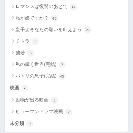
ロマンスは復讐のあとで
13
私が娘ですか？
40
皇子よそなたの願いを叶えよう
27
チトラ
4
蘭若
3
私の輝く世界(完結)
7
バトリの息子(完結)
42
映画
6
動物が出る映画
5
ヒューマンドラマ映画
2
未分類
18