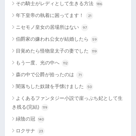
その騎士がレディとして生きる方法
186
年下皇帝の執着に困ってます！
21
ニセモノ皇女の居場所はない
97
伯爵家の嫌われ公女が結婚したら
59
目覚めたら怪物皇太子の妻でした
119
もう一度、光の中へ
112
森の中で公爵が拾ったのは
71
闇落ちした奴隷を手懐けました
50
よくあるファンタジー小説で崖っぷち妃として生
き残る(完結)
119
緑陰の冠
140
ロクサナ
23