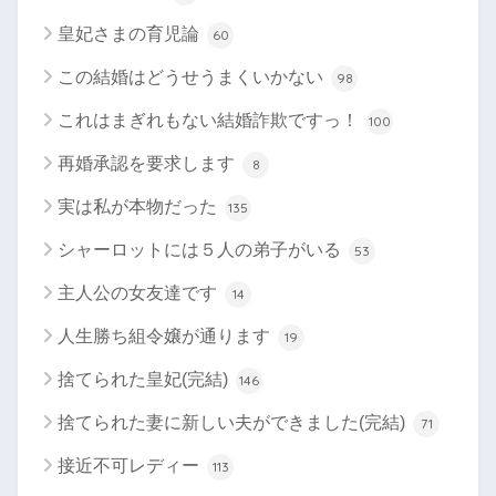
皇妃さまの育児論
60
この結婚はどうせうまくいかない
98
これはまぎれもない結婚詐欺ですっ！
100
再婚承認を要求します
8
実は私が本物だった
135
シャーロットには５人の弟子がいる
53
主人公の女友達です
14
人生勝ち組令嬢が通ります
19
捨てられた皇妃(完結)
146
捨てられた妻に新しい夫ができました(完結)
71
接近不可レディー
113