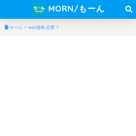
MORN/もーん
ホーム
web漫画-恋愛