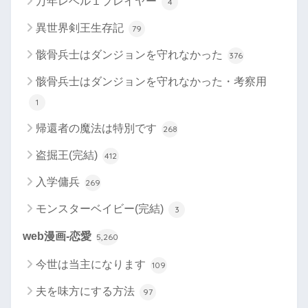
万年レベル１プレイヤー
4
異世界剣王生存記
79
骸骨兵士はダンジョンを守れなかった
376
骸骨兵士はダンジョンを守れなかった・考察用
1
帰還者の魔法は特別です
268
盗掘王(完結)
412
入学傭兵
269
モンスターベイビー(完結)
3
web漫画-恋愛
5,260
今世は当主になります
109
夫を味方にする方法
97