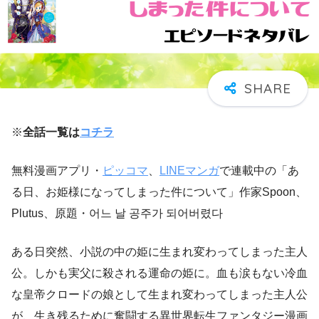
※
全話一覧は
コチラ
無料漫画アプリ・
ピッコマ
、
LINEマンガ
で連載中の「あ
る日、お姫様になってしまった件について」作家Spoon、
Plutus、原題・어느 날 공주가 되어버렸다
ある日突然、小説の中の姫に生まれ変わってしまった主人
公。しかも実父に殺される運命の姫に。血も涙もない冷血
な皇帝クロードの娘として生まれ変わってしまった主人公
が、生き残るために奮闘する異世界転生ファンタジー漫画