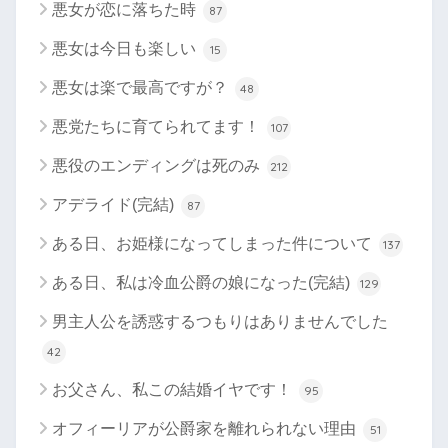
悪女が恋に落ちた時
87
悪女は今日も楽しい
15
悪女は楽で最高ですが？
48
悪党たちに育てられてます！
107
悪役のエンディングは死のみ
212
アデライド(完結)
87
ある日、お姫様になってしまった件について
137
ある日、私は冷血公爵の娘になった(完結)
129
男主人公を誘惑するつもりはありませんでした
42
お父さん、私この結婚イヤです！
95
オフィーリアが公爵家を離れられない理由
51