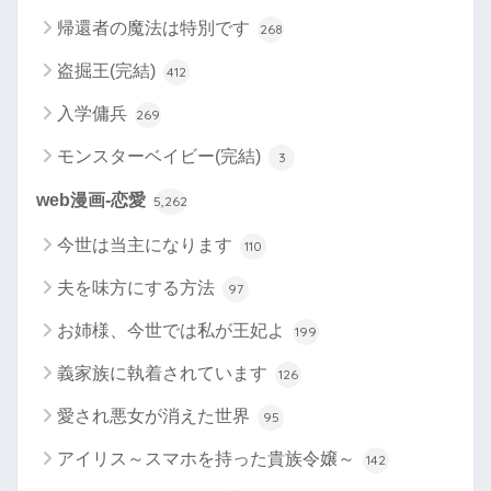
帰還者の魔法は特別です
268
盗掘王(完結)
412
入学傭兵
269
モンスターベイビー(完結)
3
web漫画-恋愛
5,262
今世は当主になります
110
夫を味方にする方法
97
お姉様、今世では私が王妃よ
199
義家族に執着されています
126
愛され悪女が消えた世界
95
アイリス～スマホを持った貴族令嬢～
142