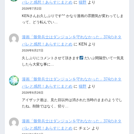
バレと感想！あらすじまとめ
に
猫野
より
2026年7月2日
KENさんお久しぶりです^^ かなり漫画の雰囲気が変わってしま
って、どう転んでい…
漫画「骸骨兵士はダンジョンを守れなかった」374のネタ
バレと感想！あらすじまとめ
に
KEN
より
2026年6月27日
久しぶりにコメントさせて頂きます‍
だいぶ間隔空いて一気見
したら大変な事に…
漫画「骸骨兵士はダンジョンを守れなかった」374のネタ
バレと感想！あらすじまとめ
に
猫野
より
2026年6月26日
アイザック達は、見た目以外は消された当時のままのようでし
たね。削除ではなく、切り…
漫画「骸骨兵士はダンジョンを守れなかった」374のネタ
バレと感想！あらすじまとめ
に
チェン
より