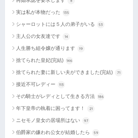
再婚承認を要求します
8
実は私が本物だった
135
シャーロットには５人の弟子がいる
53
主人公の女友達です
14
人生勝ち組令嬢が通ります
19
捨てられた皇妃(完結)
146
捨てられた妻に新しい夫ができました(完結)
71
接近不可レディー
113
その騎士がレディとして生きる方法
186
年下皇帝の執着に困ってます！
21
ニセモノ皇女の居場所はない
97
伯爵家の嫌われ公女が結婚したら
59