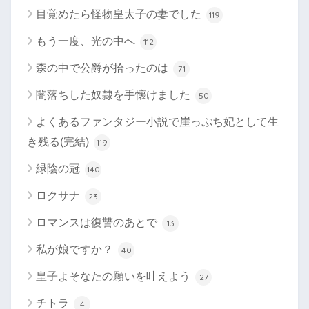
目覚めたら怪物皇太子の妻でした
119
もう一度、光の中へ
112
森の中で公爵が拾ったのは
71
闇落ちした奴隷を手懐けました
50
よくあるファンタジー小説で崖っぷち妃として生
き残る(完結)
119
緑陰の冠
140
ロクサナ
23
ロマンスは復讐のあとで
13
私が娘ですか？
40
皇子よそなたの願いを叶えよう
27
チトラ
4