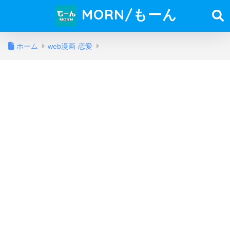
MORN/もーん
ホーム
web漫画-恋愛