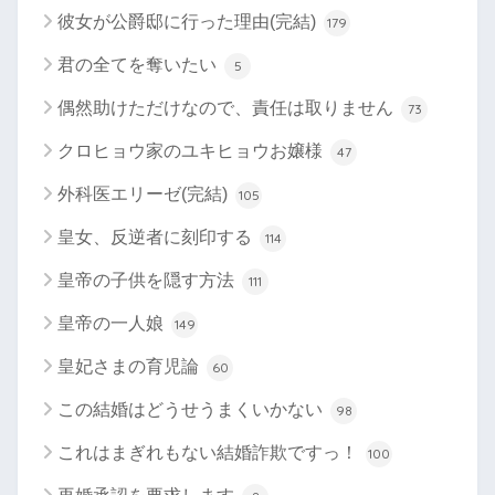
彼女が公爵邸に行った理由(完結)
179
君の全てを奪いたい
5
偶然助けただけなので、責任は取りません
73
クロヒョウ家のユキヒョウお嬢様
47
外科医エリーゼ(完結)
105
皇女、反逆者に刻印する
114
皇帝の子供を隠す方法
111
皇帝の一人娘
149
皇妃さまの育児論
60
この結婚はどうせうまくいかない
98
これはまぎれもない結婚詐欺ですっ！
100