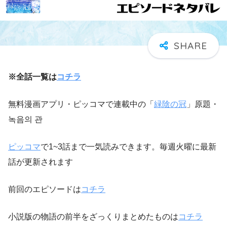
※全話一覧は
コチラ
無料漫画アプリ・ピッコマで連載中の「
緑陰の冠
」原題・
녹음의 관
ピッコマ
で1~3話まで一気読みできます。毎週火曜に最新
話が更新されます
前回のエピソードは
コチラ
小説版の物語の前半をざっくりまとめたものは
コチラ