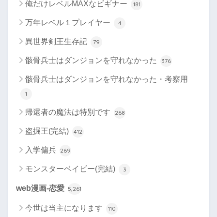
俺だけレベルMAXなビギナー
181
万年レベル１プレイヤー
4
異世界剣王生存記
79
骸骨兵士はダンジョンを守れなかった
376
骸骨兵士はダンジョンを守れなかった・考察用
1
帰還者の魔法は特別です
268
盗掘王(完結)
412
入学傭兵
269
モンスターベイビー(完結)
3
web漫画-恋愛
5,261
今世は当主になります
110