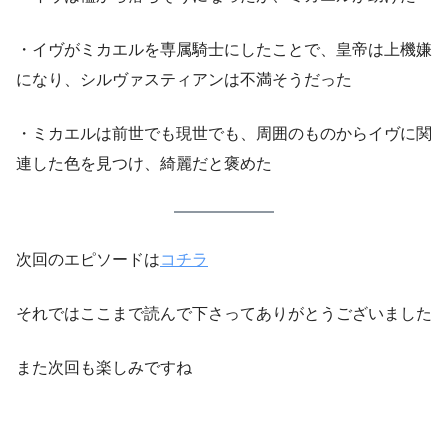
・イヴがミカエルを専属騎士にしたことで、皇帝は上機嫌
になり、シルヴァスティアンは不満そうだった
・ミカエルは前世でも現世でも、周囲のものからイヴに関
連した色を見つけ、綺麗だと褒めた
次回のエピソードは
コチラ
それではここまで読んで下さってありがとうございました
また次回も楽しみですね