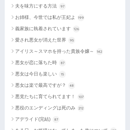
夫を味方にする方法
97
お姉様、今世では私が王妃よ
199
義家族に執着されています
126
愛され悪女が消えた世界
95
アイリス～スマホを持った貴族令嬢～
142
悪女が恋に落ちた時
87
悪女は今日も楽しい
15
悪女は楽で最高ですが？
48
悪党たちに育てられてます！
107
悪役のエンディングは死のみ
212
アデライド(完結)
87