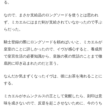
る。
なので、まさか支給品のロングソードを使うとは思われ
ず、ミカエルにはまだ剣が支給されていなかったので手ぶ
らだった。
騎士登録の際にロングソードを頼めばいいと、ミカエルが
皇室のことに詳しかったので、イヴが感心すると、養成所
で皇宮生活の必要知識から、皇族の夜の世話のことまで徹
底的に叩き込まれたのだと言う。
なんだか気まずくなったイヴは、彼にお茶を淹れることに
する。
ミカエルがホムンクルスの王として覚醒したら、刻印は意
味を成さないので、反逆を起こさせないために、今のうち