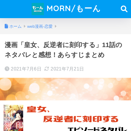
MORN/もーん
ホーム
web漫画-恋愛
漫画「皇女、反逆者に刻印する」11話の
ネタバレと感想！あらすじまとめ
2021年7月6日
2021年7月21日