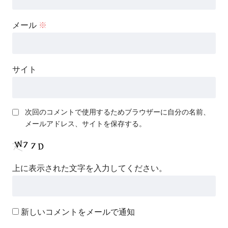
メール
※
サイト
次回のコメントで使用するためブラウザーに自分の名前、
メールアドレス、サイトを保存する。
上に表示された文字を入力してください。
新しいコメントをメールで通知