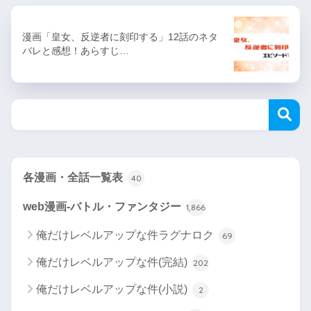
漫画「皇女、反逆者に刻印する」12話のネタ
バレと感想！あらすじ…
各漫画・全話一覧表
40
web漫画-バトル・ファンタジー
1,866
俺だけレベルアップな件ラグナロク
69
俺だけレベルアップな件(完結)
202
俺だけレベルアップな件(小説)
2