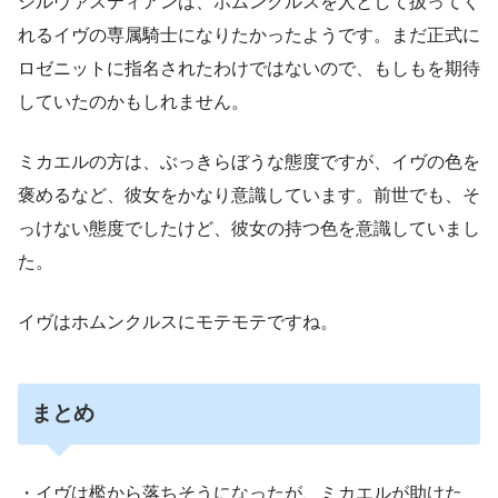
シルヴァスティアンは、ホムンクルスを人として扱ってく
れるイヴの専属騎士になりたかったようです。まだ正式に
ロゼニットに指名されたわけではないので、もしもを期待
していたのかもしれません。
ミカエルの方は、ぶっきらぼうな態度ですが、イヴの色を
褒めるなど、彼女をかなり意識しています。前世でも、そ
っけない態度でしたけど、彼女の持つ色を意識していまし
た。
イヴはホムンクルスにモテモテですね。
まとめ
・イヴは檻から落ちそうになったが、ミカエルが助けた