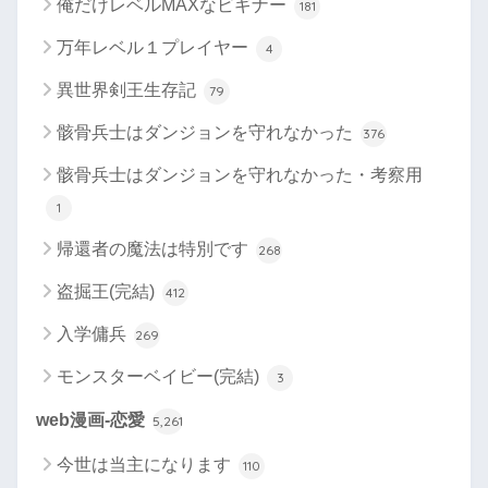
俺だけレベルMAXなビギナー
181
万年レベル１プレイヤー
4
異世界剣王生存記
79
骸骨兵士はダンジョンを守れなかった
376
骸骨兵士はダンジョンを守れなかった・考察用
1
帰還者の魔法は特別です
268
盗掘王(完結)
412
入学傭兵
269
モンスターベイビー(完結)
3
web漫画-恋愛
5,261
今世は当主になります
110