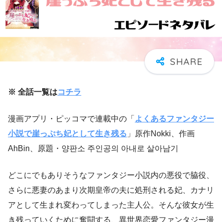
※ 全話一覧は
コチラ
漫画アプリ・ピッコマで連載中の「
よくあるファンタジー
小説で崖っぷち妃として生き残る
」原作Nokki、作画
AhBin、原題・양판소 주인공의 아내로 살아남기
どこにでもありそうなファンタジー小説内の悪役で脇役、
さらに悪妻のあまり次期皇帝の夫に処刑される妃、カナリ
アとして生まれ変わってしまった主人公。そんな彼女が生
き残っていくために奮闘する、異世界恋愛ファンタジー漫