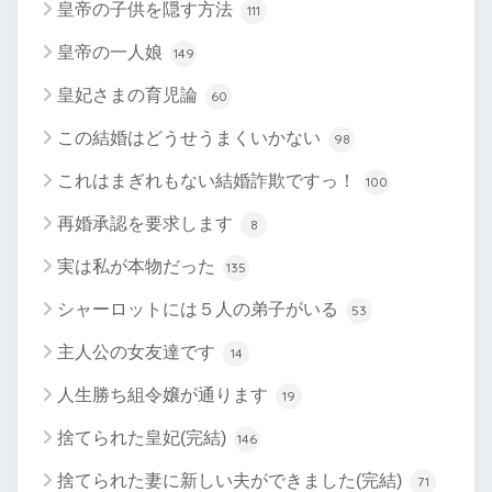
皇帝の子供を隠す方法
111
皇帝の一人娘
149
皇妃さまの育児論
60
この結婚はどうせうまくいかない
98
これはまぎれもない結婚詐欺ですっ！
100
再婚承認を要求します
8
実は私が本物だった
135
シャーロットには５人の弟子がいる
53
主人公の女友達です
14
人生勝ち組令嬢が通ります
19
捨てられた皇妃(完結)
146
捨てられた妻に新しい夫ができました(完結)
71