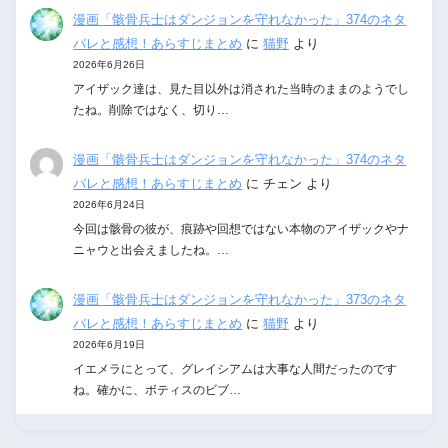
漫画「骸骨兵士はダンジョンを守れなかった」374のネタ
バレと感想！あらすじまとめ
に
猫野
より
2026年6月26日
アイザック達は、見た目以外は消された当時のままのようでし
たね。削除ではなく、切り…
漫画「骸骨兵士はダンジョンを守れなかった」374のネタ
バレと感想！あらすじまとめ
に
チェン
より
2026年6月24日
今回は骸骨の彼が、痕跡や回想ではない本物のアイザックやナ
ニャウと出会えましたね。…
漫画「骸骨兵士はダンジョンを守れなかった」373のネタ
バレと感想！あらすじまとめ
に
猫野
より
2026年6月19日
イエメラにとって、グレイシアムは大事な人間だったのです
ね。確かに、ボティスのビブ…