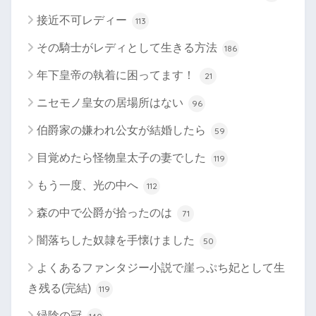
接近不可レディー
113
その騎士がレディとして生きる方法
186
年下皇帝の執着に困ってます！
21
ニセモノ皇女の居場所はない
96
伯爵家の嫌われ公女が結婚したら
59
目覚めたら怪物皇太子の妻でした
119
もう一度、光の中へ
112
森の中で公爵が拾ったのは
71
闇落ちした奴隷を手懐けました
50
よくあるファンタジー小説で崖っぷち妃として生
き残る(完結)
119
緑陰の冠