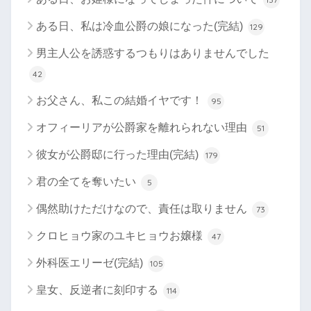
ある日、私は冷血公爵の娘になった(完結)
129
男主人公を誘惑するつもりはありませんでした
42
お父さん、私この結婚イヤです！
95
オフィーリアが公爵家を離れられない理由
51
彼女が公爵邸に行った理由(完結)
179
君の全てを奪いたい
5
偶然助けただけなので、責任は取りません
73
クロヒョウ家のユキヒョウお嬢様
47
外科医エリーゼ(完結)
105
皇女、反逆者に刻印する
114