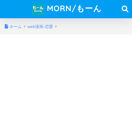
MORN/もーん
ホーム
web漫画-恋愛