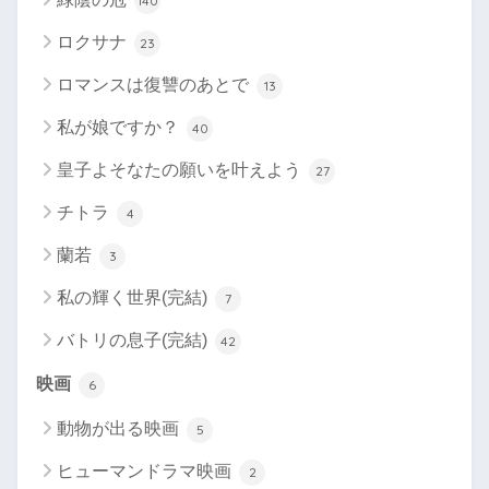
140
ロクサナ
23
ロマンスは復讐のあとで
13
私が娘ですか？
40
皇子よそなたの願いを叶えよう
27
チトラ
4
蘭若
3
私の輝く世界(完結)
7
バトリの息子(完結)
42
映画
6
動物が出る映画
5
ヒューマンドラマ映画
2