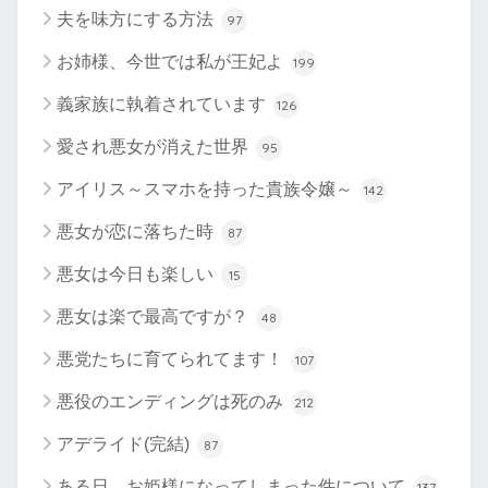
夫を味方にする方法
97
お姉様、今世では私が王妃よ
199
義家族に執着されています
126
愛され悪女が消えた世界
95
アイリス～スマホを持った貴族令嬢～
142
悪女が恋に落ちた時
87
悪女は今日も楽しい
15
悪女は楽で最高ですが？
48
悪党たちに育てられてます！
107
悪役のエンディングは死のみ
212
アデライド(完結)
87
ある日、お姫様になってしまった件について
137