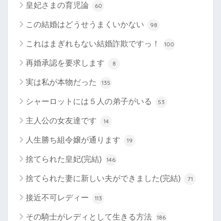
皇妃さまの育児論
60
この結婚はどうせうまくいかない
98
これはまぎれもない結婚詐欺ですっ！
100
再婚承認を要求します
8
実は私が本物だった
135
シャーロットには５人の弟子がいる
53
主人公の女友達です
14
人生勝ち組令嬢が通ります
19
捨てられた皇妃(完結)
146
捨てられた妻に新しい夫ができました(完結)
71
接近不可レディー
113
その騎士がレディとして生きる方法
186