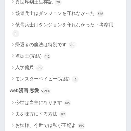
異世界剣王生存記
79
骸骨兵士はダンジョンを守れなかった
376
骸骨兵士はダンジョンを守れなかった・考察用
1
帰還者の魔法は特別です
268
盗掘王(完結)
412
入学傭兵
269
モンスターベイビー(完結)
3
web漫画-恋愛
5,260
今世は当主になります
109
夫を味方にする方法
97
お姉様、今世では私が王妃よ
199