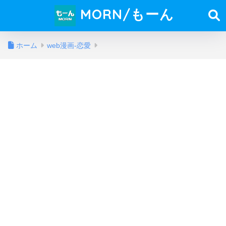
MORN/もーん
ホーム
web漫画-恋愛