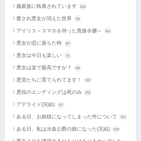
義家族に執着されています
126
愛され悪女が消えた世界
95
アイリス～スマホを持った貴族令嬢～
142
悪女が恋に落ちた時
87
悪女は今日も楽しい
15
悪女は楽で最高ですが？
48
悪党たちに育てられてます！
107
悪役のエンディングは死のみ
212
アデライド(完結)
87
ある日、お姫様になってしまった件について
137
ある日、私は冷血公爵の娘になった(完結)
129