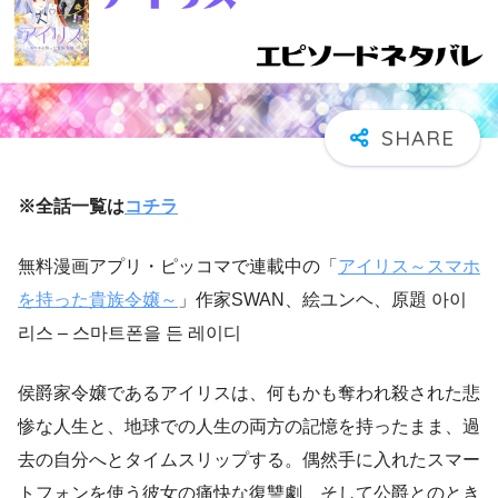
※全話一覧は
コチラ
無料漫画アプリ・ピッコマで連載中の「
アイリス～スマホ
を持った貴族令嬢～
」作家SWAN、絵ユンヘ、原題 아이
리스 – 스마트폰을 든 레이디
侯爵家令嬢であるアイリスは、何もかも奪われ殺された悲
惨な人生と、地球での人生の両方の記憶を持ったまま、過
去の自分へとタイムスリップする。偶然手に入れたスマー
トフォンを使う彼女の痛快な復讐劇、そして公爵とのとき