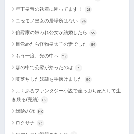
年下皇帝の執着に困ってます！
21
ニセモノ皇女の居場所はない
96
伯爵家の嫌われ公女が結婚したら
59
目覚めたら怪物皇太子の妻でした
119
もう一度、光の中へ
112
森の中で公爵が拾ったのは
71
闇落ちした奴隷を手懐けました
50
よくあるファンタジー小説で崖っぷち妃として生
き残る(完結)
119
緑陰の冠
140
ロクサナ
23