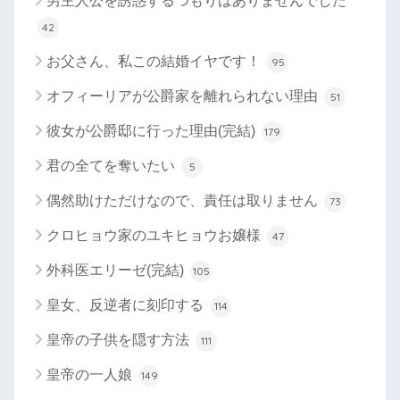
男主人公を誘惑するつもりはありませんでした
42
お父さん、私この結婚イヤです！
95
オフィーリアが公爵家を離れられない理由
51
彼女が公爵邸に行った理由(完結)
179
君の全てを奪いたい
5
偶然助けただけなので、責任は取りません
73
クロヒョウ家のユキヒョウお嬢様
47
外科医エリーゼ(完結)
105
皇女、反逆者に刻印する
114
皇帝の子供を隠す方法
111
皇帝の一人娘
149