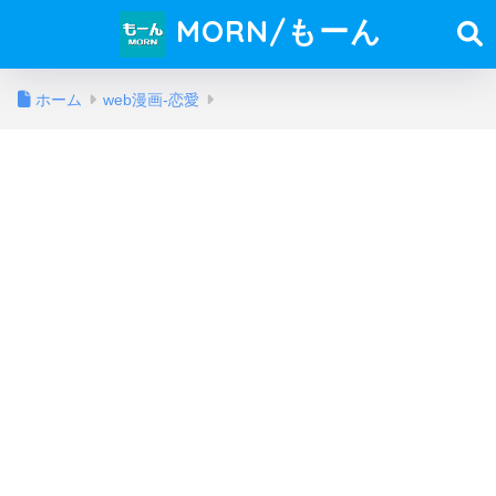
MORN/もーん
ホーム
web漫画-恋愛