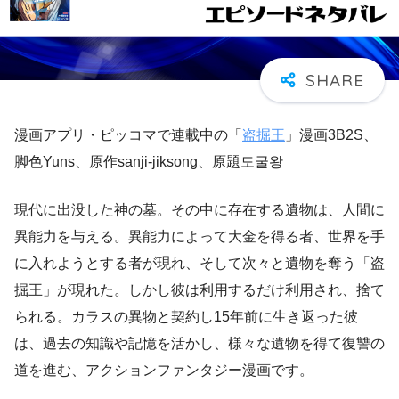
漫画アプリ・ピッコマで連載中の「
盗掘王
」漫画3B2S、
脚色Yuns、原作sanji-jiksong、原題도굴왕
現代に出没した神の墓。その中に存在する遺物は、人間に
異能力を与える。異能力によって大金を得る者、世界を手
に入れようとする者が現れ、そして次々と遺物を奪う「盗
掘王」が現れた。しかし彼は利用するだけ利用され、捨て
られる。カラスの異物と契約し15年前に生き返った彼
は、過去の知識や記憶を活かし、様々な遺物を得て復讐の
道を進む、アクションファンタジー漫画です。