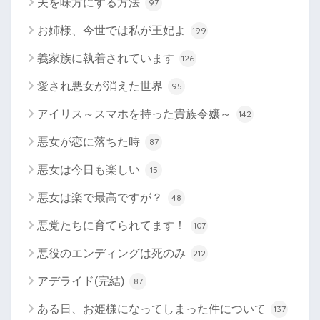
夫を味方にする方法
97
お姉様、今世では私が王妃よ
199
義家族に執着されています
126
愛され悪女が消えた世界
95
アイリス～スマホを持った貴族令嬢～
142
悪女が恋に落ちた時
87
悪女は今日も楽しい
15
悪女は楽で最高ですが？
48
悪党たちに育てられてます！
107
悪役のエンディングは死のみ
212
アデライド(完結)
87
ある日、お姫様になってしまった件について
137