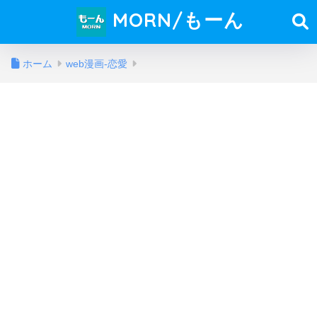
MORN/もーん
ホーム
web漫画-恋愛