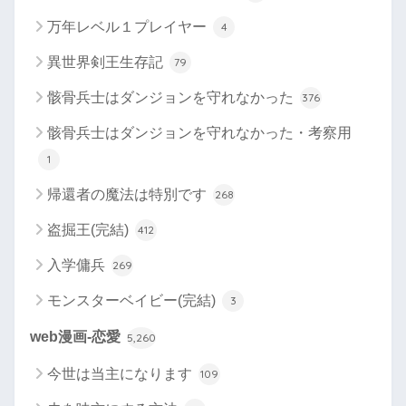
万年レベル１プレイヤー
4
異世界剣王生存記
79
骸骨兵士はダンジョンを守れなかった
376
骸骨兵士はダンジョンを守れなかった・考察用
1
帰還者の魔法は特別です
268
盗掘王(完結)
412
入学傭兵
269
モンスターベイビー(完結)
3
web漫画-恋愛
5,260
今世は当主になります
109