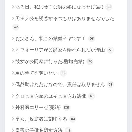
ある日、私は冷血公爵の娘になった(完結)
129
男主人公を誘惑するつもりはありませんでした
42
お父さん、私この結婚イヤです！
95
オフィーリアが公爵家を離れられない理由
51
彼女が公爵邸に行った理由(完結)
179
君の全てを奪いたい
5
偶然助けただけなので、責任は取りません
73
クロヒョウ家のユキヒョウお嬢様
47
外科医エリーゼ(完結)
105
皇女、反逆者に刻印する
114
皇帝の子供を隠す方法
111