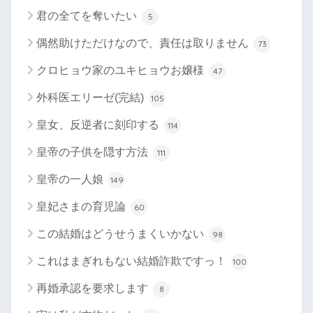
君の全てを奪いたい
5
偶然助けただけなので、責任は取りません
73
クロヒョウ家のユキヒョウお嬢様
47
外科医エリーゼ(完結)
105
皇女、反逆者に刻印する
114
皇帝の子供を隠す方法
111
皇帝の一人娘
149
皇妃さまの育児論
60
この結婚はどうせうまくいかない
98
これはまぎれもない結婚詐欺ですっ！
100
再婚承認を要求します
8