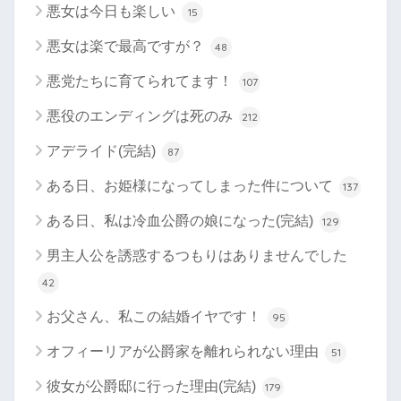
悪女は今日も楽しい
15
悪女は楽で最高ですが？
48
悪党たちに育てられてます！
107
悪役のエンディングは死のみ
212
アデライド(完結)
87
ある日、お姫様になってしまった件について
137
ある日、私は冷血公爵の娘になった(完結)
129
男主人公を誘惑するつもりはありませんでした
42
お父さん、私この結婚イヤです！
95
オフィーリアが公爵家を離れられない理由
51
彼女が公爵邸に行った理由(完結)
179