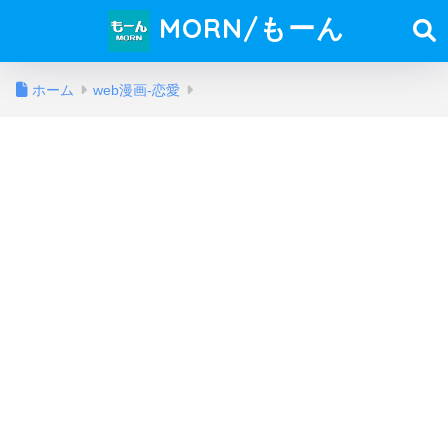
MORN/もーん
ホーム
web漫画-恋愛