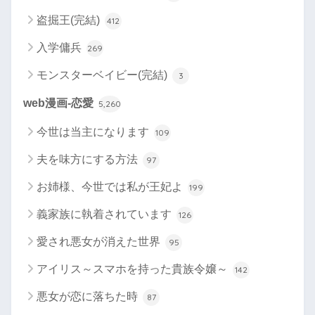
盗掘王(完結)
412
入学傭兵
269
モンスターベイビー(完結)
3
web漫画-恋愛
5,260
今世は当主になります
109
夫を味方にする方法
97
お姉様、今世では私が王妃よ
199
義家族に執着されています
126
愛され悪女が消えた世界
95
アイリス～スマホを持った貴族令嬢～
142
悪女が恋に落ちた時
87