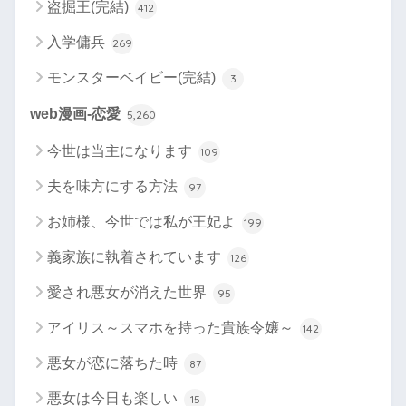
盗掘王(完結)
412
入学傭兵
269
モンスターベイビー(完結)
3
web漫画-恋愛
5,260
今世は当主になります
109
夫を味方にする方法
97
お姉様、今世では私が王妃よ
199
義家族に執着されています
126
愛され悪女が消えた世界
95
アイリス～スマホを持った貴族令嬢～
142
悪女が恋に落ちた時
87
悪女は今日も楽しい
15