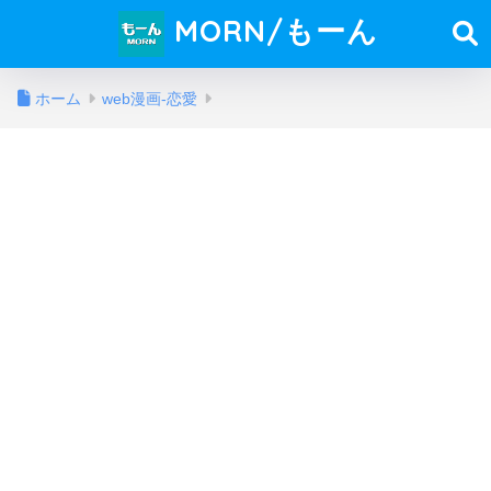
MORN/もーん
ホーム
web漫画-恋愛