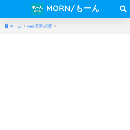
MORN/もーん
ホーム
web漫画-恋愛