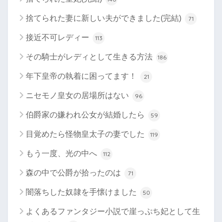
捨てられた妻に新しい夫ができました(完結)
71
接近不可レディー
113
その騎士がレディとして生きる方法
186
年下皇帝の執着に困ってます！
21
ニセモノ皇女の居場所はない
96
伯爵家の嫌われ公女が結婚したら
59
目覚めたら怪物皇太子の妻でした
119
もう一度、光の中へ
112
森の中で公爵が拾ったのは
71
闇落ちした奴隷を手懐けました
50
よくあるファンタジー小説で崖っぷち妃として生