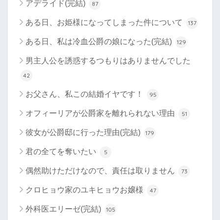
アデライド(完結)
87
ある日、お姫様になってしまった件について
137
ある日、私は冷血公爵の娘になった(完結)
129
男主人公を誘惑するつもりはありませんでした
42
お父さん、私この結婚イヤです！
95
オフィーリアが公爵家を離れられない理由
51
彼女が公爵邸に行った理由(完結)
179
君の全てを奪いたい
5
偶然助けただけなので、責任は取りません
73
クロヒョウ家のユキヒョウお嬢様
47
外科医エリーゼ(完結)
105