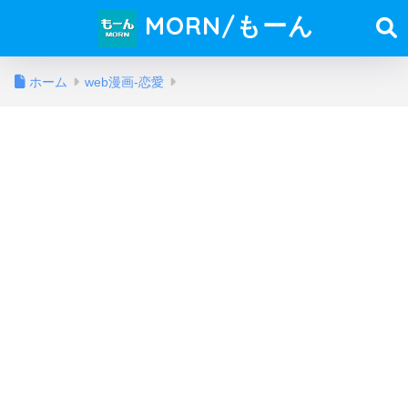
MORN/もーん
ホーム
web漫画-恋愛