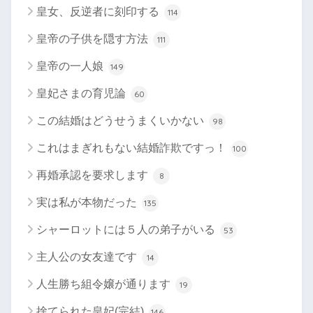
皇女、反逆者に刻印する
114
皇帝の子供を隠す方法
111
皇帝の一人娘
149
皇妃さまの育児論
60
この結婚はどうせうまくいかない
98
これはまぎれもない結婚詐欺ですっ！
100
再婚承認を要求します
8
実は私が本物だった
135
シャーロットには５人の弟子がいる
53
主人公の女友達です
14
人生勝ち組令嬢が通ります
19
捨てられた皇妃(完結)
146