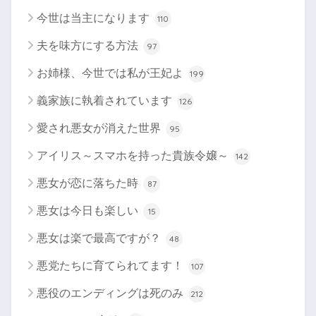
今世は当主になります
110
夫を味方にする方法
97
お姉様、今世では私が王妃よ
199
義家族に執着されています
126
愛され悪女が消えた世界
95
アイリス～スマホを持った貴族令嬢～
142
悪女が恋に落ちた時
87
悪女は今日も楽しい
15
悪女は楽で最高ですが？
48
悪党たちに育てられてます！
107
悪役のエンディングは死のみ
212