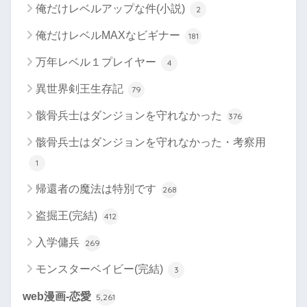
俺だけレベルアップな件(小説)
2
俺だけレベルMAXなビギナー
181
万年レベル１プレイヤー
4
異世界剣王生存記
79
骸骨兵士はダンジョンを守れなかった
376
骸骨兵士はダンジョンを守れなかった・考察用
1
帰還者の魔法は特別です
268
盗掘王(完結)
412
入学傭兵
269
モンスターベイビー(完結)
3
web漫画-恋愛
5,261