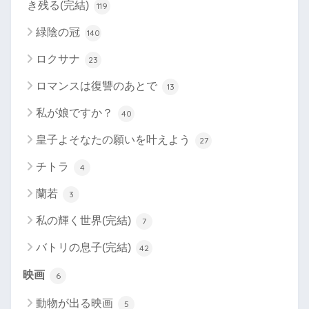
き残る(完結)
119
緑陰の冠
140
ロクサナ
23
ロマンスは復讐のあとで
13
私が娘ですか？
40
皇子よそなたの願いを叶えよう
27
チトラ
4
蘭若
3
私の輝く世界(完結)
7
バトリの息子(完結)
42
映画
6
動物が出る映画
5