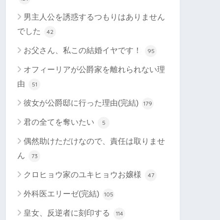
男主人公を誘惑するつもりはありません
でした
42
お父さん、私この結婚イヤです！
95
オフィーリアが公爵家を離れられない理
由
51
彼女が公爵邸に行った理由(完結)
179
君の全てを奪いたい
5
偶然助けただけなので、責任は取りませ
ん
73
クロヒョウ家のユキヒョウお嬢様
47
外科医エリーゼ(完結)
105
皇女、反逆者に刻印する
114