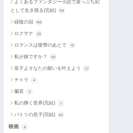
よくあるファンタジー小説で崖っぷち妃
として生き残る(完結)
119
緑陰の冠
140
ロクサナ
23
ロマンスは復讐のあとで
13
私が娘ですか？
40
皇子よそなたの願いを叶えよう
27
チトラ
4
蘭若
3
私の輝く世界(完結)
7
バトリの息子(完結)
42
映画
6