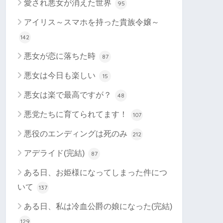
愛され悪女が消えた世界
95
アイリス～スマホを持った貴族令嬢～
142
悪女が恋に落ちた時
87
悪女は今日も楽しい
15
悪女は楽で最高ですが？
48
悪党たちに育てられてます！
107
悪役のエンディングは死のみ
212
アデライド(完結)
87
ある日、お姫様になってしまった件につ
いて
137
ある日、私は冷血公爵の娘になった(完結)
129