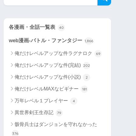
各漫画・全話一覧表
40
web漫画-バトル・ファンタジー
1,866
俺だけレベルアップな件ラグナロク
69
俺だけレベルアップな件(完結)
202
俺だけレベルアップな件(小説)
2
俺だけレベルMAXなビギナー
181
万年レベル１プレイヤー
4
異世界剣王生存記
79
骸骨兵士はダンジョンを守れなかった
376