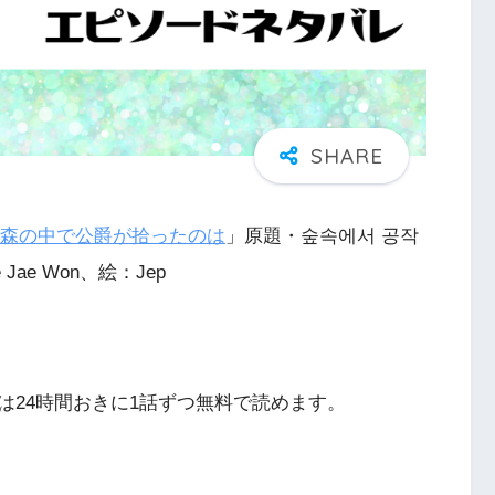
森の中で公爵が拾ったのは
」原題・숲속에서 공작
ae Won、絵：Jep
は24時間おきに1話ずつ無料で読めます。