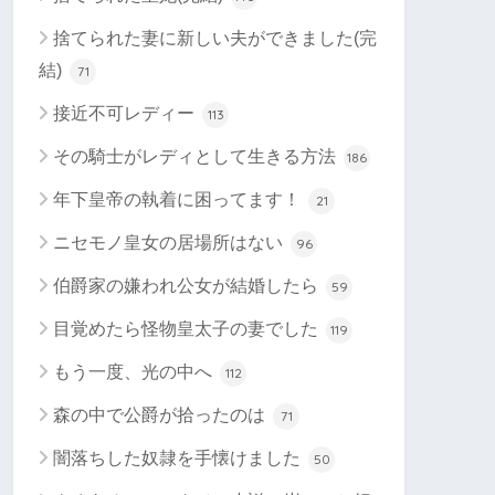
捨てられた妻に新しい夫ができました(完
結)
71
接近不可レディー
113
その騎士がレディとして生きる方法
186
年下皇帝の執着に困ってます！
21
ニセモノ皇女の居場所はない
96
伯爵家の嫌われ公女が結婚したら
59
目覚めたら怪物皇太子の妻でした
119
もう一度、光の中へ
112
森の中で公爵が拾ったのは
71
闇落ちした奴隷を手懐けました
50