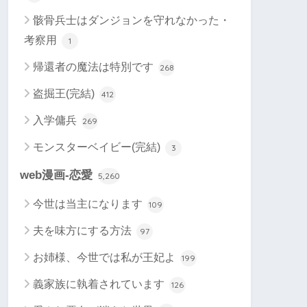
骸骨兵士はダンジョンを守れなかった・
考察用
1
帰還者の魔法は特別です
268
盗掘王(完結)
412
入学傭兵
269
モンスターベイビー(完結)
3
web漫画-恋愛
5,260
今世は当主になります
109
夫を味方にする方法
97
お姉様、今世では私が王妃よ
199
義家族に執着されています
126