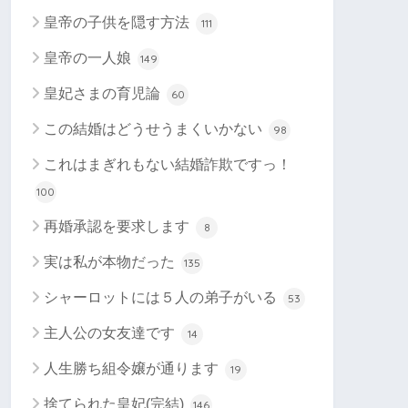
皇帝の子供を隠す方法
111
皇帝の一人娘
149
皇妃さまの育児論
60
この結婚はどうせうまくいかない
98
これはまぎれもない結婚詐欺ですっ！
100
再婚承認を要求します
8
実は私が本物だった
135
シャーロットには５人の弟子がいる
53
主人公の女友達です
14
人生勝ち組令嬢が通ります
19
捨てられた皇妃(完結)
146