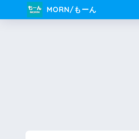
MORN/もーん