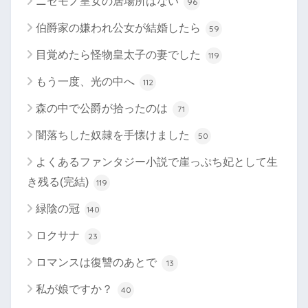
ニセモノ皇女の居場所はない
96
伯爵家の嫌われ公女が結婚したら
59
目覚めたら怪物皇太子の妻でした
119
もう一度、光の中へ
112
森の中で公爵が拾ったのは
71
闇落ちした奴隷を手懐けました
50
よくあるファンタジー小説で崖っぷち妃として生
き残る(完結)
119
緑陰の冠
140
ロクサナ
23
ロマンスは復讐のあとで
13
私が娘ですか？
40