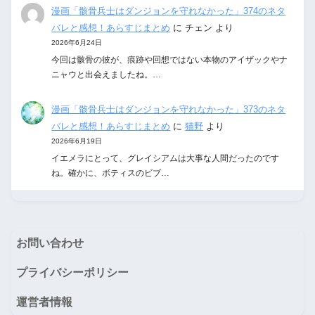
漫画「骸骨兵士はダンジョンを守れなかった」374のネタ
バレと感想！あらすじまとめ
に
チェン
より
2026年6月24日
今回は骸骨の彼が、痕跡や回想ではない本物のアイザックやナ
ニャウと出会えましたね。…
漫画「骸骨兵士はダンジョンを守れなかった」373のネタ
バレと感想！あらすじまとめ
に
猫野
より
2026年6月19日
イエメラにとって、グレイシアムは大事な人間だったのです
ね。確かに、ボティスのビブ…
お問い合わせ
プライバシーポリシー
運営者情報