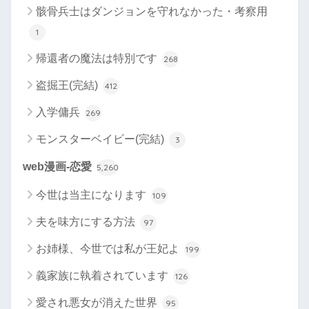
骸骨兵士はダンジョンを守れなかった・考察用
1
帰還者の魔法は特別です
268
盗掘王(完結)
412
入学傭兵
269
モンスターベイビー(完結)
3
web漫画-恋愛
5,260
今世は当主になります
109
夫を味方にする方法
97
お姉様、今世では私が王妃よ
199
義家族に執着されています
126
愛され悪女が消えた世界
95