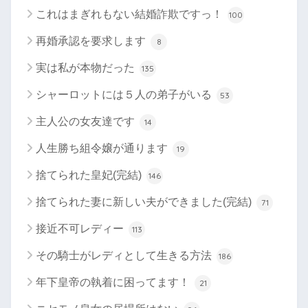
これはまぎれもない結婚詐欺ですっ！
100
再婚承認を要求します
8
実は私が本物だった
135
シャーロットには５人の弟子がいる
53
主人公の女友達です
14
人生勝ち組令嬢が通ります
19
捨てられた皇妃(完結)
146
捨てられた妻に新しい夫ができました(完結)
71
接近不可レディー
113
その騎士がレディとして生きる方法
186
年下皇帝の執着に困ってます！
21