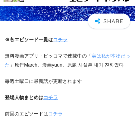
※各エピソード一覧は
コチラ
無料漫画アプリ・ピッコマで連載中の「
実は私が本物だっ
た
」原作March、漫画yuun、原題 사실은 내가 진짜였다
毎週土曜日に最新話が更新されます
登場人物まとめは
コチラ
前回のエピソードは
コチラ