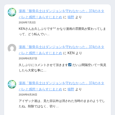
漫画「骸骨兵士はダンジョンを守れなかった」374のネタ
バレと感想！あらすじまとめ
に
猫野
より
2026年7月2日
KENさんお久しぶりです^^ かなり漫画の雰囲気が変わってしま
って、どう転んでい…
漫画「骸骨兵士はダンジョンを守れなかった」374のネタ
バレと感想！あらすじまとめ
に
KEN
より
2026年6月27日
久しぶりにコメントさせて頂きます‍
だいぶ間隔空いて一気見
したら大変な事に…
漫画「骸骨兵士はダンジョンを守れなかった」374のネタ
バレと感想！あらすじまとめ
に
猫野
より
2026年6月26日
アイザック達は、見た目以外は消された当時のままのようでし
たね。削除ではなく、切り…