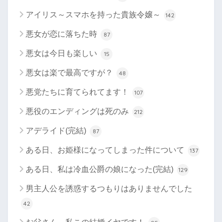
アイリス～スマホを持った貴族令嬢～
142
悪女が恋に落ちた時
87
悪女は今日も楽しい
15
悪女は楽で最高ですが？
48
悪党たちに育てられてます！
107
悪役のエンディングは死のみ
212
アデライド(完結)
87
ある日、お姫様になってしまった件について
137
ある日、私は冷血公爵の娘になった(完結)
129
男主人公を誘惑するつもりはありませんでした
42