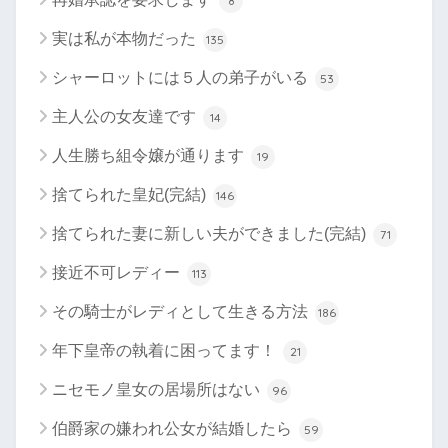
8
実は私が本物だった
135
シャーロットには５人の弟子がいる
53
主人公の女友達です
14
人生勝ち組令嬢が通ります
19
捨てられた皇妃(完結)
146
捨てられた妻に新しい夫ができました(完結)
71
接近不可レディー
113
その騎士がレディとして生きる方法
186
年下皇帝の執着に困ってます！
21
ニセモノ皇女の居場所はない
96
伯爵家の嫌われ公女が結婚したら
59