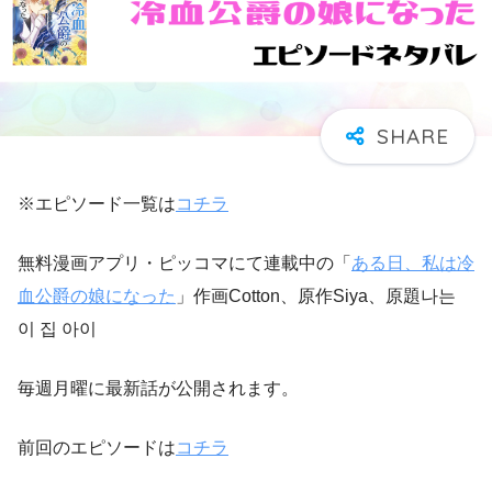
※エピソード一覧は
コチラ
無料漫画アプリ・ピッコマにて連載中の「
ある日、私は冷
血公爵の娘になった
」作画Cotton、原作Siya、原題나는
이 집 아이
毎週月曜に最新話が公開されます。
前回のエピソードは
コチラ