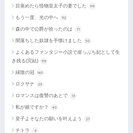
目覚めたら怪物皇太子の妻でした
119
もう一度、光の中へ
112
森の中で公爵が拾ったのは
71
闇落ちした奴隷を手懐けました
50
よくあるファンタジー小説で崖っぷち妃として生
き残る(完結)
119
緑陰の冠
140
ロクサナ
23
ロマンスは復讐のあとで
13
私が娘ですか？
40
皇子よそなたの願いを叶えよう
27
チトラ
4