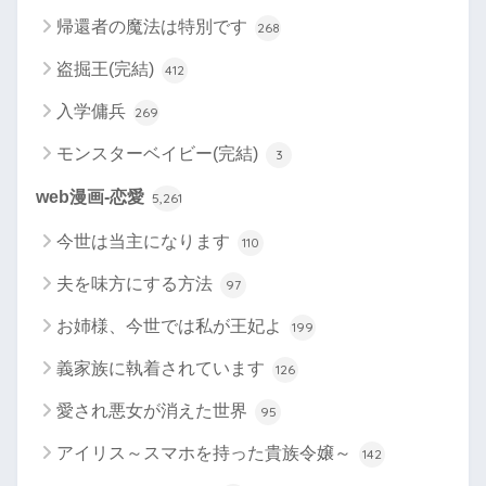
帰還者の魔法は特別です
268
盗掘王(完結)
412
入学傭兵
269
モンスターベイビー(完結)
3
web漫画-恋愛
5,261
今世は当主になります
110
夫を味方にする方法
97
お姉様、今世では私が王妃よ
199
義家族に執着されています
126
愛され悪女が消えた世界
95
アイリス～スマホを持った貴族令嬢～
142