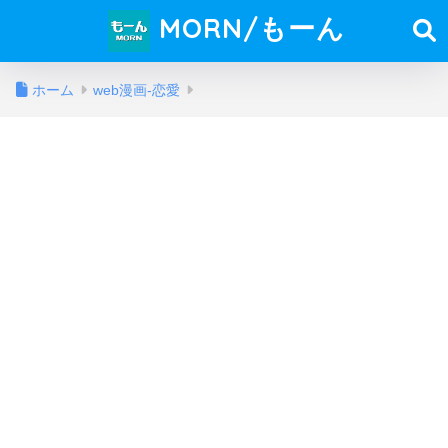
MORN/もーん
ホーム
web漫画-恋愛