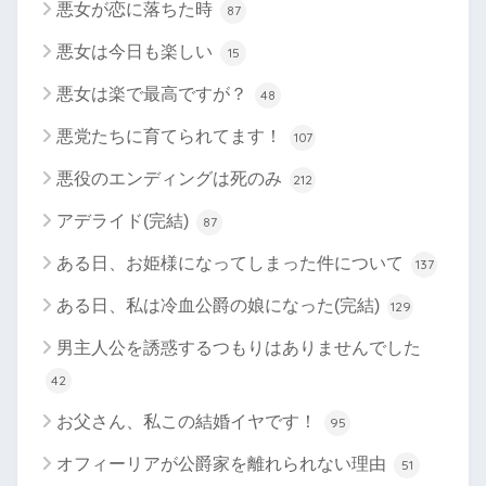
悪女が恋に落ちた時
87
悪女は今日も楽しい
15
悪女は楽で最高ですが？
48
悪党たちに育てられてます！
107
悪役のエンディングは死のみ
212
アデライド(完結)
87
ある日、お姫様になってしまった件について
137
ある日、私は冷血公爵の娘になった(完結)
129
男主人公を誘惑するつもりはありませんでした
42
お父さん、私この結婚イヤです！
95
オフィーリアが公爵家を離れられない理由
51