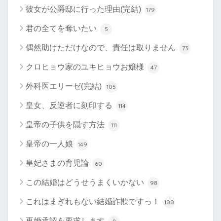
彼女が公爵邸に行った理由(完結)
179
君の全てを奪いたい
5
偶然助けただけなので、責任は取りません
73
クロヒョウ家のユキヒョウお嬢様
47
外科医エリーゼ(完結)
105
皇女、反逆者に刻印する
114
皇帝の子供を隠す方法
111
皇帝の一人娘
149
皇妃さまの育児論
60
この結婚はどうせうまくいかない
98
これはまぎれもない結婚詐欺ですっ！
100
再婚承認を要求します