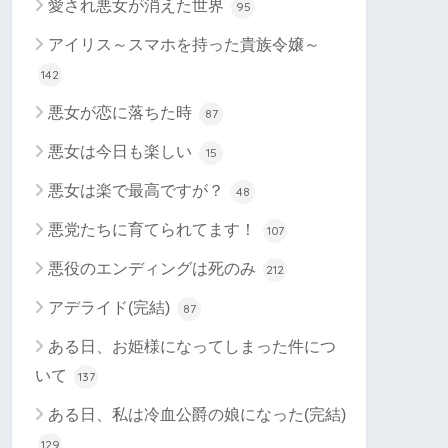
愛され悪女が消えた世界
95
アイリス～スマホを持った貴族令嬢～
142
悪女が恋に落ちた時
87
悪女は今日も楽しい
15
悪女は楽で最高ですが？
48
悪党たちに育てられてます！
107
悪役のエンディングは死のみ
212
アデライド(完結)
87
ある日、お姫様になってしまった件につ
いて
137
ある日、私は冷血公爵の娘になった(完結)
129