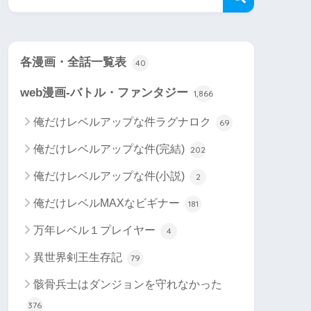
各漫画・全話一覧表
40
web漫画-バトル・ファンタジー
1,866
俺だけレベルアップな件ラグナロク
69
俺だけレベルアップな件(完結)
202
俺だけレベルアップな件(小説)
2
俺だけレベルMAXなビギナー
181
万年レベル１プレイヤー
4
異世界剣王生存記
79
骸骨兵士はダンジョンを守れなかった
376