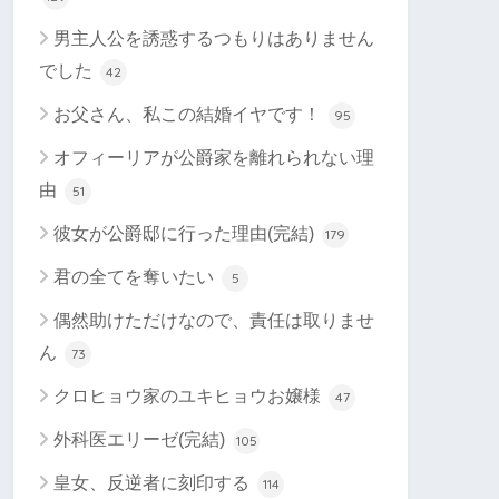
男主人公を誘惑するつもりはありません
でした
42
お父さん、私この結婚イヤです！
95
オフィーリアが公爵家を離れられない理
由
51
彼女が公爵邸に行った理由(完結)
179
君の全てを奪いたい
5
偶然助けただけなので、責任は取りませ
ん
73
クロヒョウ家のユキヒョウお嬢様
47
外科医エリーゼ(完結)
105
皇女、反逆者に刻印する
114