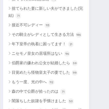
捨てられた妻に新しい夫ができました(完
結)
71
接近不可レディー
113
その騎士がレディとして生きる方法
186
年下皇帝の執着に困ってます！
21
ニセモノ皇女の居場所はない
96
伯爵家の嫌われ公女が結婚したら
59
目覚めたら怪物皇太子の妻でした
119
もう一度、光の中へ
112
森の中で公爵が拾ったのは
71
闇落ちした奴隷を手懐けました
50