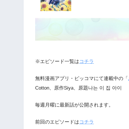
※エピソード一覧は
コチラ
無料漫画アプリ・ピッコマにて連載中の「
Cotton、原作Siya、原題나는 이 집 아이
毎週月曜に最新話が公開されます。
前回のエピソードは
コチラ