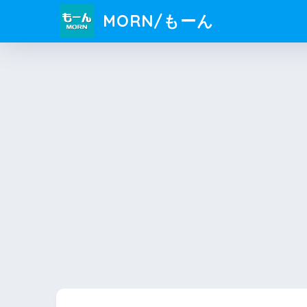
MORN/もーん