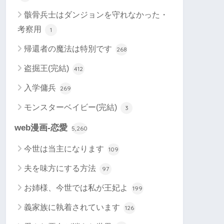
骸骨兵士はダンジョンを守れなかった・
考察用
1
帰還者の魔法は特別です
268
盗掘王(完結)
412
入学傭兵
269
モンスターベイビー(完結)
3
web漫画-恋愛
5,260
今世は当主になります
109
夫を味方にする方法
97
お姉様、今世では私が王妃よ
199
義家族に執着されています
126