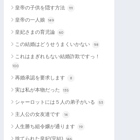
皇帝の子供を隠す方法
111
皇帝の一人娘
149
皇妃さまの育児論
60
この結婚はどうせうまくいかない
98
これはまぎれもない結婚詐欺ですっ！
100
再婚承認を要求します
8
実は私が本物だった
135
シャーロットには５人の弟子がいる
53
主人公の女友達です
14
人生勝ち組令嬢が通ります
19
捨てられた皇妃(完結)
146