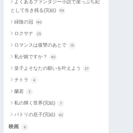
よくあるファンタジー小説で崖っぷち妃
として生き残る(完結)
119
緑陰の冠
140
ロクサナ
23
ロマンスは復讐のあとで
13
私が娘ですか？
40
皇子よそなたの願いを叶えよう
27
チトラ
4
蘭若
3
私の輝く世界(完結)
7
バトリの息子(完結)
42
映画
6