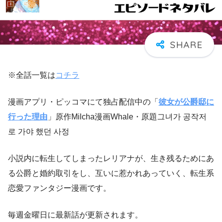
※全話一覧は
コチラ
漫画アプリ・ピッコマにて独占配信中の「
彼女が公爵邸に
行った理由
」原作Milcha漫画Whale・原題그녀가 공작저
로 가야 했던 사정
小説内に転生してしまったレリアナが、生き残るためにあ
る公爵と婚約取引をし、互いに惹かれあっていく、転生系
恋愛ファンタジー漫画です。
毎週金曜日に最新話が更新されます。