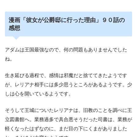
漫画「彼女が公爵邸に行った理由」９０話の
感想
アダムは王国最強なので、何の問題もありませんでした
ね。
生き延びる過程で、感情は邪魔だと捨ててきたようです
が、レリアナ相手には多少思うところがあるようです。少
しは心を開いているようです。
そうして王城についたレリアナは、旧教のことを調べに王
立図書館へ。業務過多で具合悪そうだった司書は、業務が
軽くなったはずなのに、まだ目の下にくまがありました