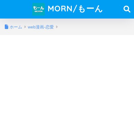
MORN/もーん
ホーム
web漫画-恋愛