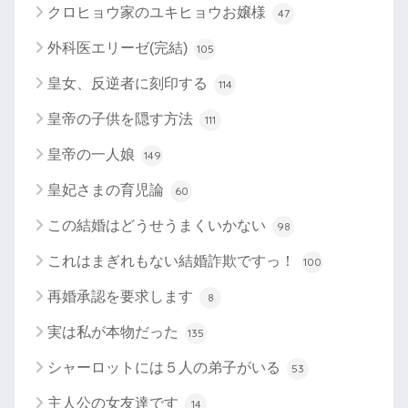
クロヒョウ家のユキヒョウお嬢様
47
外科医エリーゼ(完結)
105
皇女、反逆者に刻印する
114
皇帝の子供を隠す方法
111
皇帝の一人娘
149
皇妃さまの育児論
60
この結婚はどうせうまくいかない
98
これはまぎれもない結婚詐欺ですっ！
100
再婚承認を要求します
8
実は私が本物だった
135
シャーロットには５人の弟子がいる
53
主人公の女友達です
14