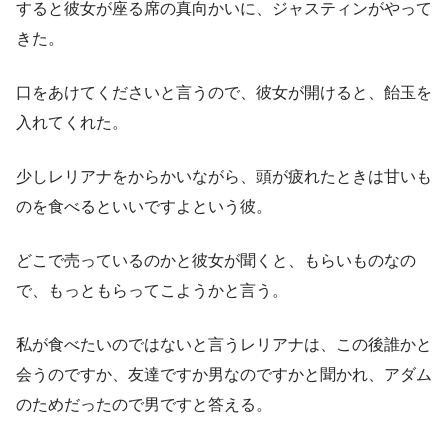
すると彼女が座る席の真向かいに、ジャスティンがやって
きた。
口をあけてくださいと言うので、彼女が開けると、飴玉を
入れてくれた。
少しレリアナをからかいながら、頭が疲れたときは甘いも
のを食べるといいですよという彼。
どこで売っているのかと彼女が聞くと、もらいものなの
で、もっともらってこようかと言う。
私が食べたいのではないと言うレリアナは、この後誰かと
会うのですか、友達ですか男なのですかと聞かれ、アダム
のためだったので男ですと答える。