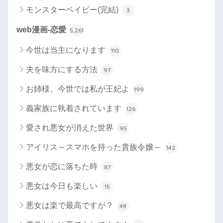
モンスターベイビー(完結)
3
web漫画-恋愛
5,261
今世は当主になります
110
夫を味方にする方法
97
お姉様、今世では私が王妃よ
199
義家族に執着されています
126
愛され悪女が消えた世界
95
アイリス～スマホを持った貴族令嬢～
142
悪女が恋に落ちた時
87
悪女は今日も楽しい
15
悪女は楽で最高ですが？
48