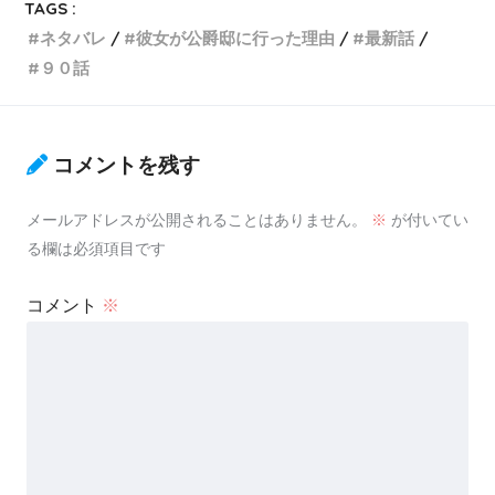
TAGS :
ネタバレ
彼女が公爵邸に行った理由
最新話
９０話
コメントを残す
メールアドレスが公開されることはありません。
※
が付いてい
る欄は必須項目です
コメント
※