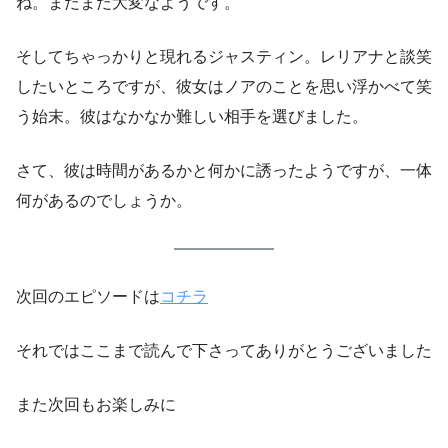
ね。まだまだ大変なようです。
そしてちゃっかりと現れるジャスティン。レリアナと談笑
したいところですが、彼女はノアのことを思い浮かべて笑
う始末。彼はなかなか難しい相手を選びました。
さて、彼は時間があるかと何かに誘ったようですが、一体
何があるのでしょうか。
次回のエピソードは
コチラ
それではここまで読んで下さってありがとうございました
また次回もお楽しみに