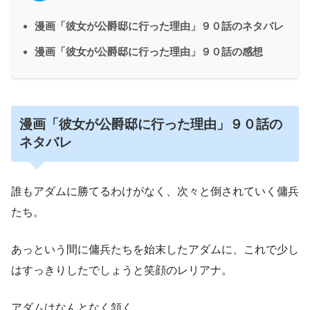
漫画「彼女が公爵邸に行った理由」９０話のネタバレ
漫画「彼女が公爵邸に行った理由」９０話の感想
漫画「彼女が公爵邸に行った理由」９０話の
ネタバレ
誰もアダムに勝てるわけがなく、次々と倒されていく傭兵
たち。
あっという間に傭兵たちを始末したアダムに、これで少し
はすっきりしたでしょうと笑顔のレリアナ。
アダムはなんとなく頷く。