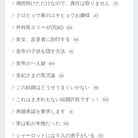
偶然助けただけなので、責任は取りません
73
クロヒョウ家のユキヒョウお嬢様
47
外科医エリーゼ(完結)
105
皇女、反逆者に刻印する
114
皇帝の子供を隠す方法
111
皇帝の一人娘
149
皇妃さまの育児論
60
この結婚はどうせうまくいかない
98
これはまぎれもない結婚詐欺ですっ！
100
再婚承認を要求します
8
実は私が本物だった
135
シャーロットには５人の弟子がいる
53