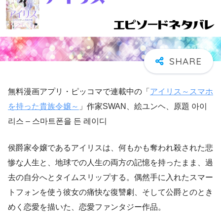
無料漫画アプリ・ピッコマで連載中の「
アイリス～スマホ
を持った貴族令嬢～
」作家SWAN、絵ユンヘ、原題 아이
리스 – 스마트폰을 든 레이디
侯爵家令嬢であるアイリスは、何もかも奪われ殺された悲
惨な人生と、地球での人生の両方の記憶を持ったまま、過
去の自分へとタイムスリップする。偶然手に入れたスマー
トフォンを使う彼女の痛快な復讐劇、そして公爵とのとき
めく恋愛を描いた、恋愛ファンタジー作品。