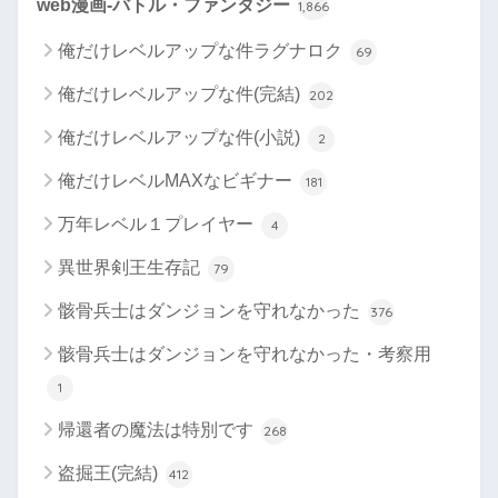
web漫画-バトル・ファンタジー
1,866
俺だけレベルアップな件ラグナロク
69
俺だけレベルアップな件(完結)
202
俺だけレベルアップな件(小説)
2
俺だけレベルMAXなビギナー
181
万年レベル１プレイヤー
4
異世界剣王生存記
79
骸骨兵士はダンジョンを守れなかった
376
骸骨兵士はダンジョンを守れなかった・考察用
1
帰還者の魔法は特別です
268
盗掘王(完結)
412