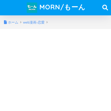
MORN/もーん
ホーム
web漫画-恋愛