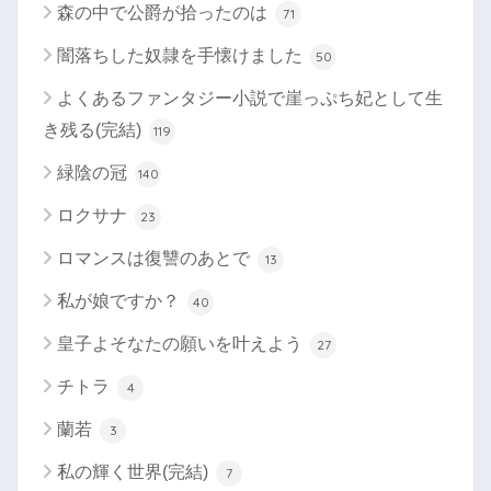
森の中で公爵が拾ったのは
71
闇落ちした奴隷を手懐けました
50
よくあるファンタジー小説で崖っぷち妃として生
き残る(完結)
119
緑陰の冠
140
ロクサナ
23
ロマンスは復讐のあとで
13
私が娘ですか？
40
皇子よそなたの願いを叶えよう
27
チトラ
4
蘭若
3
私の輝く世界(完結)
7