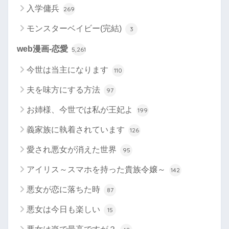
入学傭兵
269
モンスターベイビー(完結)
3
web漫画-恋愛
5,261
今世は当主になります
110
夫を味方にする方法
97
お姉様、今世では私が王妃よ
199
義家族に執着されています
126
愛され悪女が消えた世界
95
アイリス～スマホを持った貴族令嬢～
142
悪女が恋に落ちた時
87
悪女は今日も楽しい
15