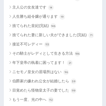
主人公の女友達です
14
人生勝ち組令嬢が通ります
19
捨てられた皇妃(完結)
146
捨てられた妻に新しい夫ができました(完結)
71
接近不可レディー
113
その騎士がレディとして生きる方法
186
年下皇帝の執着に困ってます！
21
ニセモノ皇女の居場所はない
96
伯爵家の嫌われ公女が結婚したら
59
目覚めたら怪物皇太子の妻でした
119
もう一度、光の中へ
112