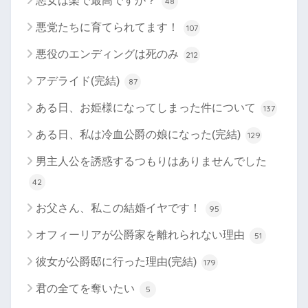
悪女は楽で最高ですが？
48
悪党たちに育てられてます！
107
悪役のエンディングは死のみ
212
アデライド(完結)
87
ある日、お姫様になってしまった件について
137
ある日、私は冷血公爵の娘になった(完結)
129
男主人公を誘惑するつもりはありませんでした
42
お父さん、私この結婚イヤです！
95
オフィーリアが公爵家を離れられない理由
51
彼女が公爵邸に行った理由(完結)
179
君の全てを奪いたい
5