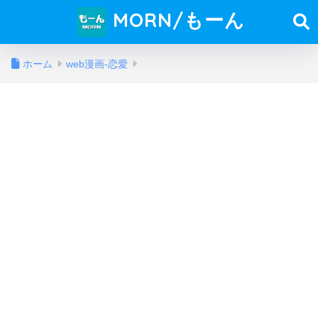
MORN/もーん
ホーム
web漫画-恋愛