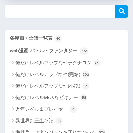
各漫画・全話一覧表
40
web漫画-バトル・ファンタジー
1,866
俺だけレベルアップな件ラグナロク
69
俺だけレベルアップな件(完結)
202
俺だけレベルアップな件(小説)
2
俺だけレベルMAXなビギナー
181
万年レベル１プレイヤー
4
異世界剣王生存記
79
骸骨兵士はダンジョンを守れなかった
376