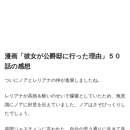
漫画「彼女が公爵邸に行った理由」５０
話の感想
ついにノアとレリアナの仲が進展しましたね。
レリアナが高熱＆酔いのせいで朦朧としていたため、無意
識にノアに好意を伝えていました。ノアはさぞびっくりし
たでしょう。
昼間ジャスティンに言われた、自分の思う通りに生きて良