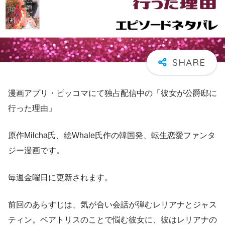
漫画アプリ・ピッコマにて独占配信中の「彼女が公爵邸に
行った理由」
原作Milcha氏、絵Whale氏作の韓国発、転生恋愛ファンタ
ジー漫画です。
毎週金曜日に更新されます。
前回のあらすじは、気が合い会話が弾むレリアナとジャス
ティン。ベアトリスのことで悩む彼女に、彼はレリアナの