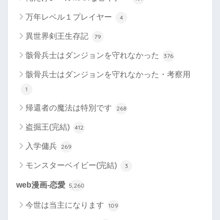
万年レベル１プレイヤー
4
異世界剣王生存記
79
骸骨兵士はダンジョンを守れなかった
376
骸骨兵士はダンジョンを守れなかった・考察用
1
帰還者の魔法は特別です
268
盗掘王(完結)
412
入学傭兵
269
モンスターベイビー(完結)
3
web漫画-恋愛
5,260
今世は当主になります
109