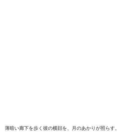
薄暗い廊下を歩く彼の横顔を、月のあかりが照らす。