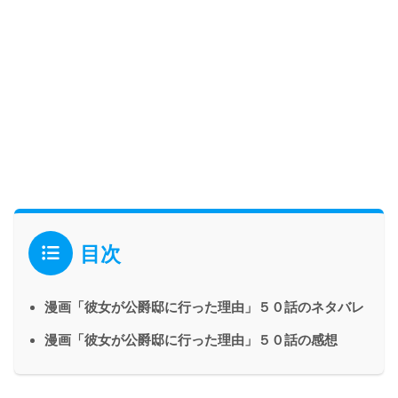
目次
漫画「彼女が公爵邸に行った理由」５０話のネタバレ
漫画「彼女が公爵邸に行った理由」５０話の感想