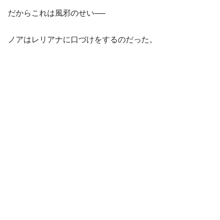
だからこれは風邪のせい──
ノアはレリアナに口づけをするのだった。