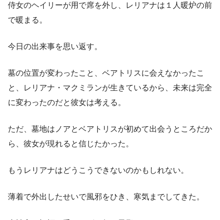
侍女のヘイリーが用で席を外し、レリアナは１人暖炉の前
で暖まる。
今日の出来事を思い返す。
墓の位置が変わったこと、ベアトリスに会えなかったこ
と、レリアナ・マクミランが生きているから、未来は完全
に変わったのだと彼女は考える。
ただ、墓地はノアとベアトリスが初めて出会うところだか
ら、彼女が現れると信じたかった。
もうレリアナはどうこうできないのかもしれない。
薄着で外出したせいで風邪をひき、寒気までしてきた。