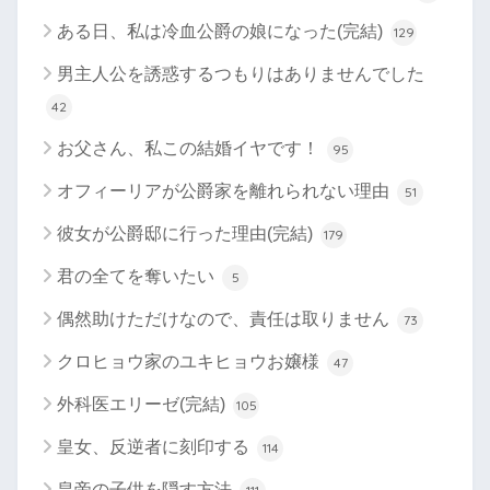
ある日、私は冷血公爵の娘になった(完結)
129
男主人公を誘惑するつもりはありませんでした
42
お父さん、私この結婚イヤです！
95
オフィーリアが公爵家を離れられない理由
51
彼女が公爵邸に行った理由(完結)
179
君の全てを奪いたい
5
偶然助けただけなので、責任は取りません
73
クロヒョウ家のユキヒョウお嬢様
47
外科医エリーゼ(完結)
105
皇女、反逆者に刻印する
114
皇帝の子供を隠す方法