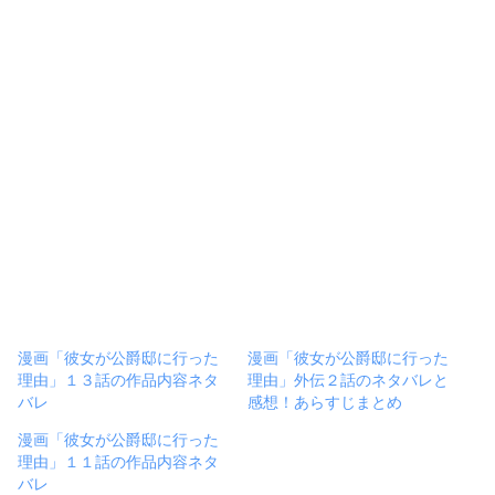
漫画「彼女が公爵邸に行った
漫画「彼女が公爵邸に行った
理由」１３話の作品内容ネタ
理由」外伝２話のネタバレと
バレ
感想！あらすじまとめ
漫画「彼女が公爵邸に行った
理由」１１話の作品内容ネタ
バレ