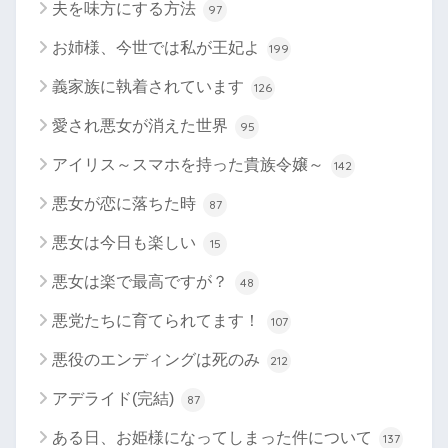
夫を味方にする方法
97
お姉様、今世では私が王妃よ
199
義家族に執着されています
126
愛され悪女が消えた世界
95
アイリス～スマホを持った貴族令嬢～
142
悪女が恋に落ちた時
87
悪女は今日も楽しい
15
悪女は楽で最高ですが？
48
悪党たちに育てられてます！
107
悪役のエンディングは死のみ
212
アデライド(完結)
87
ある日、お姫様になってしまった件について
137