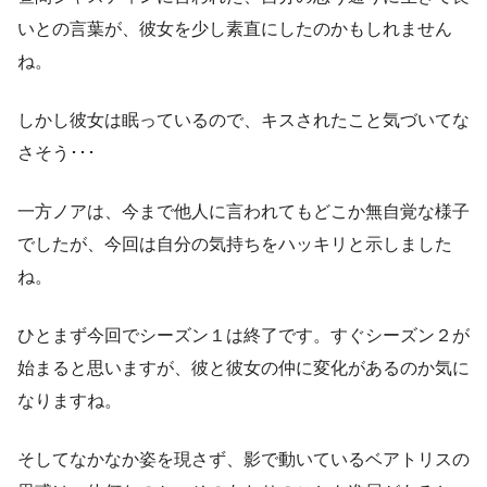
いとの言葉が、彼女を少し素直にしたのかもしれません
ね。
しかし彼女は眠っているので、キスされたこと気づいてな
さそう･･･
一方ノアは、今まで他人に言われてもどこか無自覚な様子
でしたが、今回は自分の気持ちをハッキリと示しました
ね。
ひとまず今回でシーズン１は終了です。すぐシーズン２が
始まると思いますが、彼と彼女の仲に変化があるのか気に
なりますね。
そしてなかなか姿を現さず、影で動いているベアトリスの