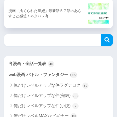
漫画「捨てられた皇妃」最新話５７話のあら
すじと感想！ネタバレ有…
各漫画・全話一覧表
40
web漫画-バトル・ファンタジー
1,866
俺だけレベルアップな件ラグナロク
69
俺だけレベルアップな件(完結)
202
俺だけレベルアップな件(小説)
2
俺だけレベルMAXなビギナー
181