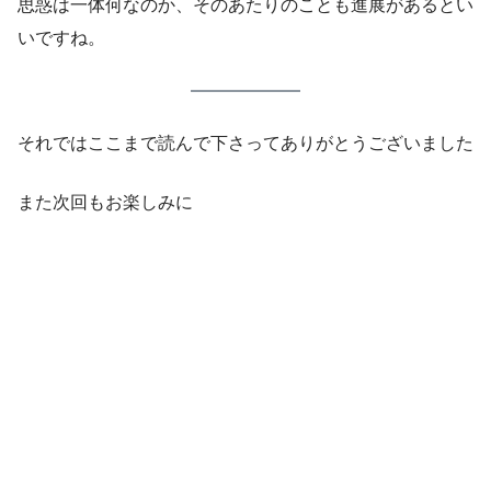
思惑は一体何なのか、そのあたりのことも進展があるとい
いですね。
それではここまで読んで下さってありがとうございました
また次回もお楽しみに