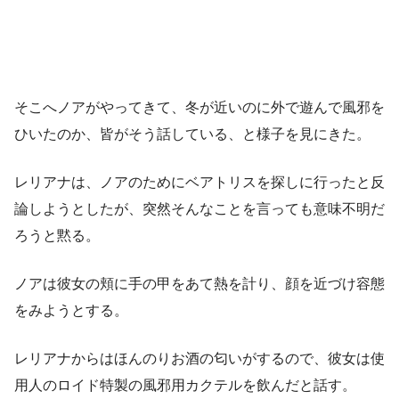
そこへノアがやってきて、冬が近いのに外で遊んで風邪を
ひいたのか、皆がそう話している、と様子を見にきた。
レリアナは、ノアのためにベアトリスを探しに行ったと反
論しようとしたが、突然そんなことを言っても意味不明だ
ろうと黙る。
ノアは彼女の頬に手の甲をあて熱を計り、顔を近づけ容態
をみようとする。
レリアナからはほんのりお酒の匂いがするので、彼女は使
用人のロイド特製の風邪用カクテルを飲んだと話す。