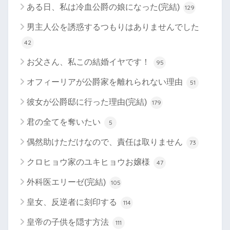
ある日、私は冷血公爵の娘になった(完結)
129
男主人公を誘惑するつもりはありませんでした
42
お父さん、私この結婚イヤです！
95
オフィーリアが公爵家を離れられない理由
51
彼女が公爵邸に行った理由(完結)
179
君の全てを奪いたい
5
偶然助けただけなので、責任は取りません
73
クロヒョウ家のユキヒョウお嬢様
47
外科医エリーゼ(完結)
105
皇女、反逆者に刻印する
114
皇帝の子供を隠す方法
111