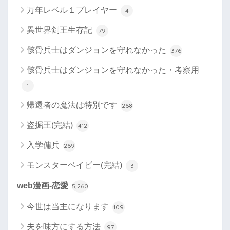
万年レベル１プレイヤー
4
異世界剣王生存記
79
骸骨兵士はダンジョンを守れなかった
376
骸骨兵士はダンジョンを守れなかった・考察用
1
帰還者の魔法は特別です
268
盗掘王(完結)
412
入学傭兵
269
モンスターベイビー(完結)
3
web漫画-恋愛
5,260
今世は当主になります
109
夫を味方にする方法
97