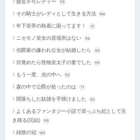
接近不可レディー
113
その騎士がレディとして生きる方法
186
年下皇帝の執着に困ってます！
21
ニセモノ皇女の居場所はない
96
伯爵家の嫌われ公女が結婚したら
59
目覚めたら怪物皇太子の妻でした
119
もう一度、光の中へ
112
森の中で公爵が拾ったのは
71
闇落ちした奴隷を手懐けました
50
よくあるファンタジー小説で崖っぷち妃として生
き残る(完結)
119
緑陰の冠
140