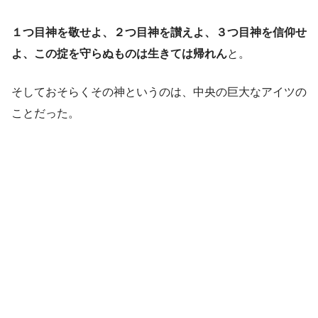
１つ目神を敬せよ、２つ目神を讃えよ、３つ目神を信仰せ
よ、この掟を守らぬものは生きては帰れん
と。
そしておそらくその神というのは、中央の巨大なアイツの
ことだった。