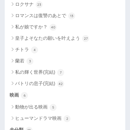
ロクサナ
23
ロマンスは復讐のあとで
13
私が娘ですか？
40
皇子よそなたの願いを叶えよう
27
チトラ
4
蘭若
3
私の輝く世界(完結)
7
バトリの息子(完結)
42
映画
6
動物が出る映画
5
ヒューマンドラマ映画
2
未分類