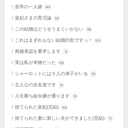
皇帝の一人娘
149
皇妃さまの育児論
60
この結婚はどうせうまくいかない
98
これはまぎれもない結婚詐欺ですっ！
100
再婚承認を要求します
8
実は私が本物だった
135
シャーロットには５人の弟子がいる
53
主人公の女友達です
14
人生勝ち組令嬢が通ります
19
捨てられた皇妃(完結)
146
捨てられた妻に新しい夫ができました(完結)
71