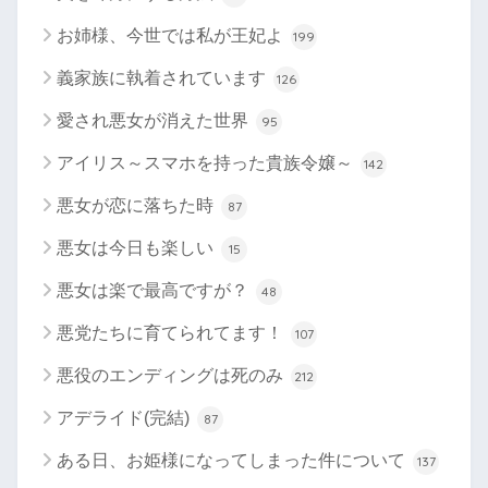
お姉様、今世では私が王妃よ
199
義家族に執着されています
126
愛され悪女が消えた世界
95
アイリス～スマホを持った貴族令嬢～
142
悪女が恋に落ちた時
87
悪女は今日も楽しい
15
悪女は楽で最高ですが？
48
悪党たちに育てられてます！
107
悪役のエンディングは死のみ
212
アデライド(完結)
87
ある日、お姫様になってしまった件について
137