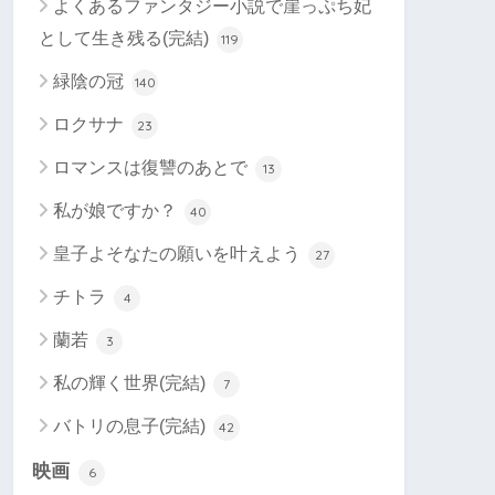
よくあるファンタジー小説で崖っぷち妃
として生き残る(完結)
119
緑陰の冠
140
ロクサナ
23
ロマンスは復讐のあとで
13
私が娘ですか？
40
皇子よそなたの願いを叶えよう
27
チトラ
4
蘭若
3
私の輝く世界(完結)
7
バトリの息子(完結)
42
映画
6