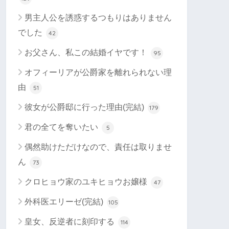
男主人公を誘惑するつもりはありません
でした
42
お父さん、私この結婚イヤです！
95
オフィーリアが公爵家を離れられない理
由
51
彼女が公爵邸に行った理由(完結)
179
君の全てを奪いたい
5
偶然助けただけなので、責任は取りませ
ん
73
クロヒョウ家のユキヒョウお嬢様
47
外科医エリーゼ(完結)
105
皇女、反逆者に刻印する
114