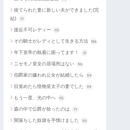
捨てられた妻に新しい夫ができました(完
結)
71
接近不可レディー
113
その騎士がレディとして生きる方法
186
年下皇帝の執着に困ってます！
21
ニセモノ皇女の居場所はない
96
伯爵家の嫌われ公女が結婚したら
59
目覚めたら怪物皇太子の妻でした
119
もう一度、光の中へ
112
森の中で公爵が拾ったのは
71
闇落ちした奴隷を手懐けました
50