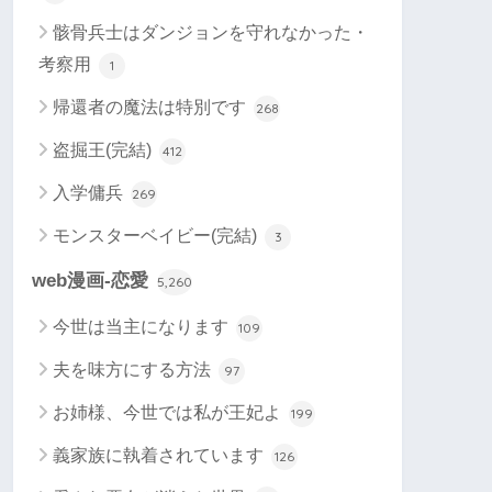
骸骨兵士はダンジョンを守れなかった・
考察用
1
帰還者の魔法は特別です
268
盗掘王(完結)
412
入学傭兵
269
モンスターベイビー(完結)
3
web漫画-恋愛
5,260
今世は当主になります
109
夫を味方にする方法
97
お姉様、今世では私が王妃よ
199
義家族に執着されています
126