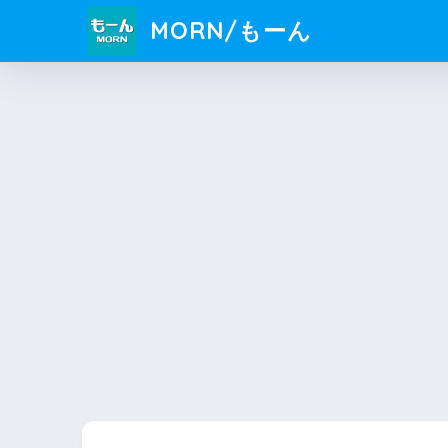
MORN/もーん