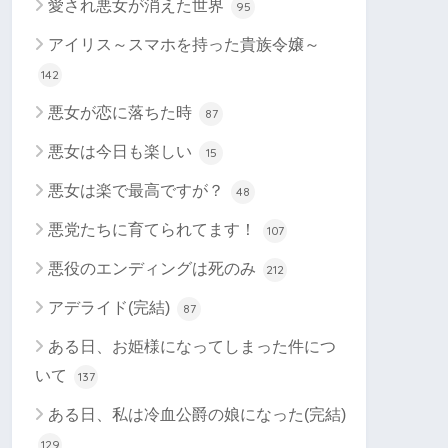
愛され悪女が消えた世界
95
アイリス～スマホを持った貴族令嬢～
142
悪女が恋に落ちた時
87
悪女は今日も楽しい
15
悪女は楽で最高ですが？
48
悪党たちに育てられてます！
107
悪役のエンディングは死のみ
212
アデライド(完結)
87
ある日、お姫様になってしまった件につ
いて
137
ある日、私は冷血公爵の娘になった(完結)
129