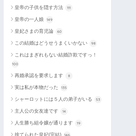
皇帝の子供を隠す方法
111
皇帝の一人娘
149
皇妃さまの育児論
60
この結婚はどうせうまくいかない
98
これはまぎれもない結婚詐欺ですっ！
100
再婚承認を要求します
8
実は私が本物だった
135
シャーロットには５人の弟子がいる
53
主人公の女友達です
14
人生勝ち組令嬢が通ります
19
捨てられた皇妃(完結)
146