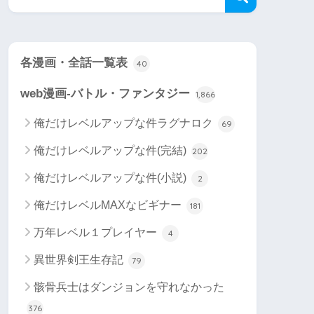
各漫画・全話一覧表
40
web漫画-バトル・ファンタジー
1,866
俺だけレベルアップな件ラグナロク
69
俺だけレベルアップな件(完結)
202
俺だけレベルアップな件(小説)
2
俺だけレベルMAXなビギナー
181
万年レベル１プレイヤー
4
異世界剣王生存記
79
骸骨兵士はダンジョンを守れなかった
376