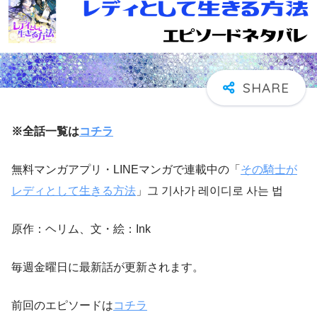
※全話一覧は
コチラ
無料マンガアプリ・LINEマンガで連載中の「
その騎士が
レディとして生きる方法
」그 기사가 레이디로 사는 법
原作：ヘリム、文・絵：Ink
毎週金曜日に最新話が更新されます。
前回のエピソードは
コチラ