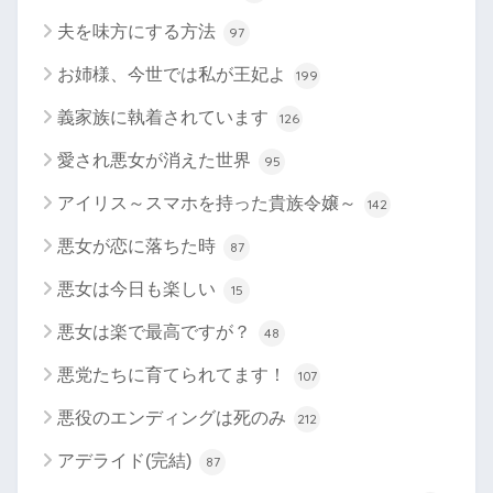
夫を味方にする方法
97
お姉様、今世では私が王妃よ
199
義家族に執着されています
126
愛され悪女が消えた世界
95
アイリス～スマホを持った貴族令嬢～
142
悪女が恋に落ちた時
87
悪女は今日も楽しい
15
悪女は楽で最高ですが？
48
悪党たちに育てられてます！
107
悪役のエンディングは死のみ
212
アデライド(完結)
87