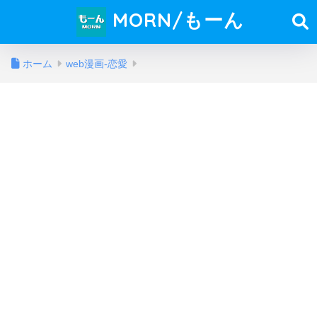
MORN/もーん
ホーム
web漫画-恋愛