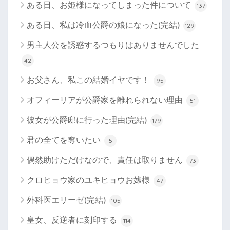
ある日、お姫様になってしまった件について
137
ある日、私は冷血公爵の娘になった(完結)
129
男主人公を誘惑するつもりはありませんでした
42
お父さん、私この結婚イヤです！
95
オフィーリアが公爵家を離れられない理由
51
彼女が公爵邸に行った理由(完結)
179
君の全てを奪いたい
5
偶然助けただけなので、責任は取りません
73
クロヒョウ家のユキヒョウお嬢様
47
外科医エリーゼ(完結)
105
皇女、反逆者に刻印する
114