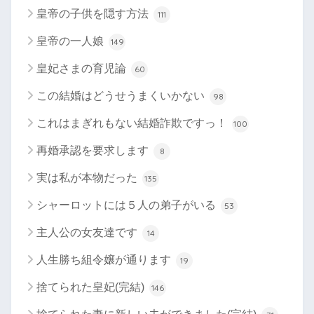
皇帝の子供を隠す方法
111
皇帝の一人娘
149
皇妃さまの育児論
60
この結婚はどうせうまくいかない
98
これはまぎれもない結婚詐欺ですっ！
100
再婚承認を要求します
8
実は私が本物だった
135
シャーロットには５人の弟子がいる
53
主人公の女友達です
14
人生勝ち組令嬢が通ります
19
捨てられた皇妃(完結)
146