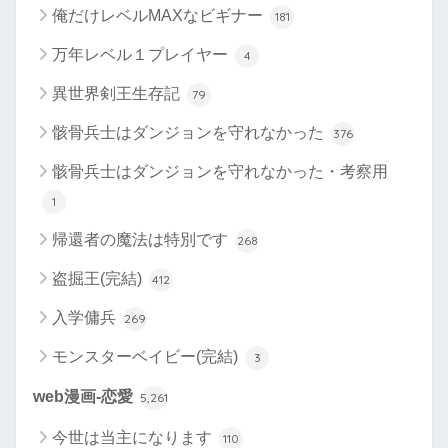
俺だけレベルMAXなビギナー
181
万年レベル１プレイヤー
4
異世界剣王生存記
79
骸骨兵士はダンジョンを守れなかった
376
骸骨兵士はダンジョンを守れなかった・考察用
1
帰還者の魔法は特別です
268
盗掘王(完結)
412
入学傭兵
269
モンスターベイビー(完結)
3
web漫画-恋愛
5,261
今世は当主になります
110