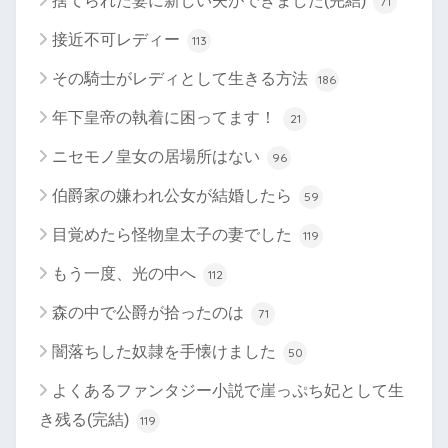
捨てられた妻に新しい夫ができました(完結)
71
接近不可レディー
113
その騎士がレディとして生きる方法
186
年下皇帝の執着に困ってます！
21
ニセモノ皇女の居場所はない
96
伯爵家の嫌われ公女が結婚したら
59
目覚めたら怪物皇太子の妻でした
119
もう一度、光の中へ
112
森の中で公爵が拾ったのは
71
闇落ちした奴隷を手懐けました
50
よくあるファンタジー小説で崖っぷち妃として生
き残る(完結)
119