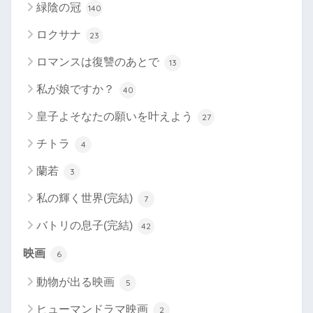
緑陰の冠
140
ロクサナ
23
ロマンスは復讐のあとで
13
私が娘ですか？
40
皇子よそなたの願いを叶えよう
27
チトラ
4
蘭若
3
私の輝く世界(完結)
7
バトリの息子(完結)
42
映画
6
動物が出る映画
5
ヒューマンドラマ映画
2