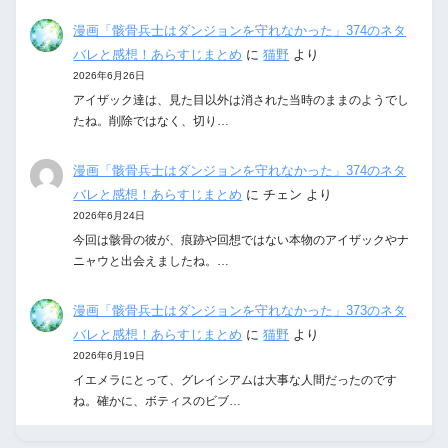
漫画「骸骨兵士はダンジョンを守れなかった」374のネタ
バレと感想！あらすじまとめ
に
猫野
より
2026年6月26日
アイザック達は、見た目以外は消された当時のままのようでし
たね。削除ではなく、切り…
漫画「骸骨兵士はダンジョンを守れなかった」374のネタ
バレと感想！あらすじまとめ
に
チェン
より
2026年6月24日
今回は骸骨の彼が、痕跡や回想ではない本物のアイザックやナ
ニャウと出会えましたね。…
漫画「骸骨兵士はダンジョンを守れなかった」373のネタ
バレと感想！あらすじまとめ
に
猫野
より
2026年6月19日
イエメラにとって、グレイシアムは大事な人間だったのです
ね。確かに、ボティスのビブ…