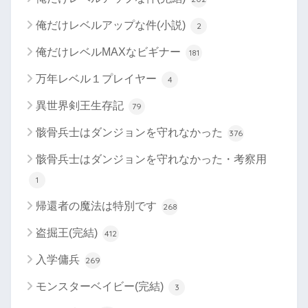
俺だけレベルアップな件(小説)
2
俺だけレベルMAXなビギナー
181
万年レベル１プレイヤー
4
異世界剣王生存記
79
骸骨兵士はダンジョンを守れなかった
376
骸骨兵士はダンジョンを守れなかった・考察用
1
帰還者の魔法は特別です
268
盗掘王(完結)
412
入学傭兵
269
モンスターベイビー(完結)
3