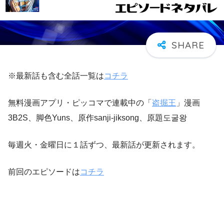
※最新話も含む全話一覧は
コチラ
無料漫画アプリ・ピッコマで連載中の「
盗掘王
」漫画
3B2S、脚色Yuns、原作sanji-jiksong、原題도굴왕
毎週火・金曜日に１話ずつ、最新話が更新されます。
前回のエピソードは
コチラ