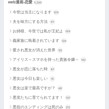
web漫画-恋愛
5,260
今世は当主になります
109
夫を味方にする方法
97
お姉様、今世では私が王妃よ
199
義家族に執着されています
126
愛され悪女が消えた世界
95
アイリス～スマホを持った貴族令嬢～
142
悪女が恋に落ちた時
87
悪女は今日も楽しい
15
悪女は楽で最高ですが？
48
悪党たちに育てられてます！
107
悪役のエンディングは死のみ
212