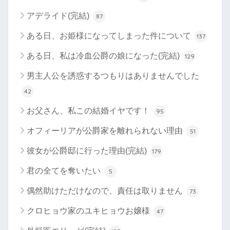
アデライド(完結)
87
ある日、お姫様になってしまった件について
137
ある日、私は冷血公爵の娘になった(完結)
129
男主人公を誘惑するつもりはありませんでした
42
お父さん、私この結婚イヤです！
95
オフィーリアが公爵家を離れられない理由
51
彼女が公爵邸に行った理由(完結)
179
君の全てを奪いたい
5
偶然助けただけなので、責任は取りません
73
クロヒョウ家のユキヒョウお嬢様
47