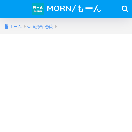
MORN/もーん
ホーム
web漫画-恋愛