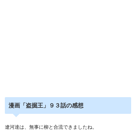
漫画「盗掘王」９３話の
感想
遼河達は、無事に柳と合流できましたね。