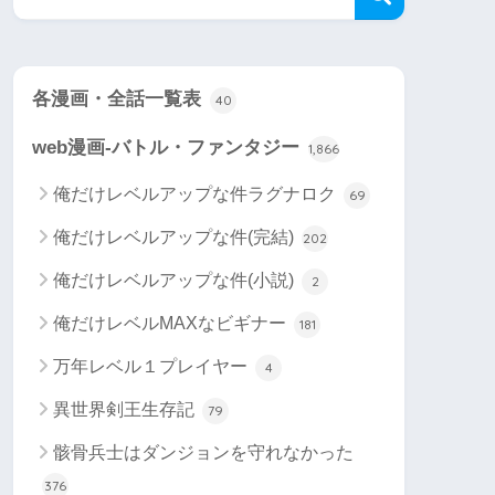
各漫画・全話一覧表
40
web漫画-バトル・ファンタジー
1,866
俺だけレベルアップな件ラグナロク
69
俺だけレベルアップな件(完結)
202
俺だけレベルアップな件(小説)
2
俺だけレベルMAXなビギナー
181
万年レベル１プレイヤー
4
異世界剣王生存記
79
骸骨兵士はダンジョンを守れなかった
376