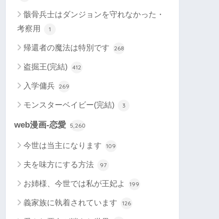
骸骨兵士はダンジョンを守れなかった・
考察用
1
帰還者の魔法は特別です
268
盗掘王(完結)
412
入学傭兵
269
モンスターベイビー(完結)
3
web漫画-恋愛
5,260
今世は当主になります
109
夫を味方にする方法
97
お姉様、今世では私が王妃よ
199
義家族に執着されています
126