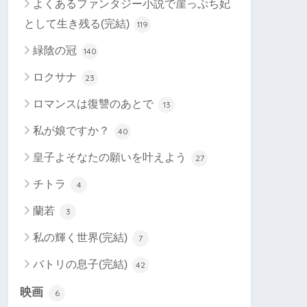
よくあるファンタジー小説で崖っぷち妃
として生き残る(完結)
119
緑陰の冠
140
ロクサナ
23
ロマンスは復讐のあとで
13
私が娘ですか？
40
皇子よそなたの願いを叶えよう
27
チトラ
4
蘭若
3
私の輝く世界(完結)
7
バトリの息子(完結)
42
映画
6