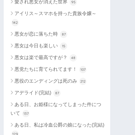
愛され悪女が消えた世界
95
アイリス～スマホを持った貴族令嬢～
142
悪女が恋に落ちた時
87
悪女は今日も楽しい
15
悪女は楽で最高ですが？
48
悪党たちに育てられてます！
107
悪役のエンディングは死のみ
212
アデライド(完結)
87
ある日、お姫様になってしまった件につ
いて
137
ある日、私は冷血公爵の娘になった(完結)
129