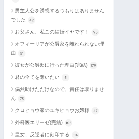
男主人公を誘惑するつもりはありません
でした
42
お父さん、私この結婚イヤです！
95
オフィーリアが公爵家を離れられない理
由
51
彼女が公爵邸に行った理由(完結)
179
君の全てを奪いたい
5
偶然助けただけなので、責任は取りませ
ん
73
クロヒョウ家のユキヒョウお嬢様
47
外科医エリーゼ(完結)
105
皇女、反逆者に刻印する
114