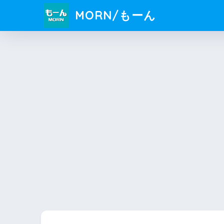
MORN/もーん