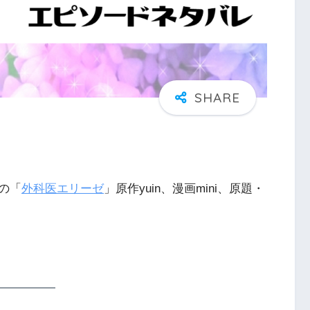
の「
外科医エリーゼ
」原作yuin、漫画mini、原題・