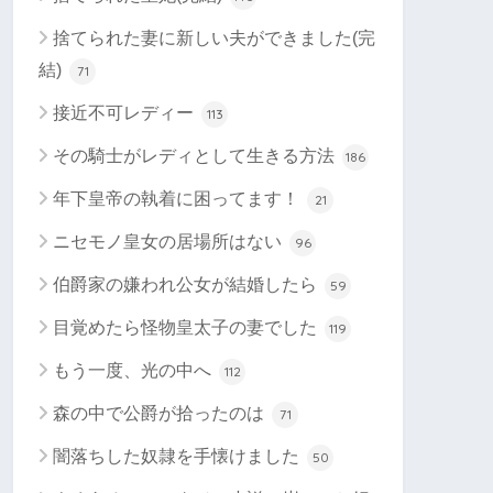
捨てられた妻に新しい夫ができました(完
結)
71
接近不可レディー
113
その騎士がレディとして生きる方法
186
年下皇帝の執着に困ってます！
21
ニセモノ皇女の居場所はない
96
伯爵家の嫌われ公女が結婚したら
59
目覚めたら怪物皇太子の妻でした
119
もう一度、光の中へ
112
森の中で公爵が拾ったのは
71
闇落ちした奴隷を手懐けました
50