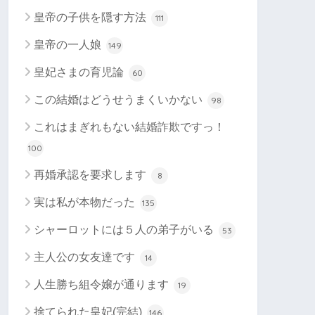
皇帝の子供を隠す方法
111
皇帝の一人娘
149
皇妃さまの育児論
60
この結婚はどうせうまくいかない
98
これはまぎれもない結婚詐欺ですっ！
100
再婚承認を要求します
8
実は私が本物だった
135
シャーロットには５人の弟子がいる
53
主人公の女友達です
14
人生勝ち組令嬢が通ります
19
捨てられた皇妃(完結)
146