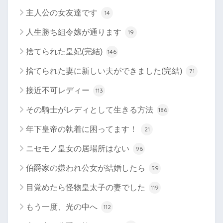
主人公の女友達です
14
人生勝ち組令嬢が通ります
19
捨てられた皇妃(完結)
146
捨てられた妻に新しい夫ができました(完結)
71
接近不可レディー
113
その騎士がレディとして生きる方法
186
年下皇帝の執着に困ってます！
21
ニセモノ皇女の居場所はない
96
伯爵家の嫌われ公女が結婚したら
59
目覚めたら怪物皇太子の妻でした
119
もう一度、光の中へ
112