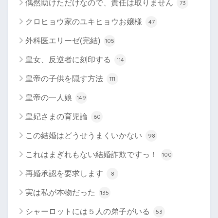
偶然助けただけなので、責任は取りません
73
クロヒョウ家のユキヒョウお嬢様
47
外科医エリーゼ(完結)
105
皇女、反逆者に刻印する
114
皇帝の子供を隠す方法
111
皇帝の一人娘
149
皇妃さまの育児論
60
この結婚はどうせうまくいかない
98
これはまぎれもない結婚詐欺ですっ！
100
再婚承認を要求します
8
実は私が本物だった
135
シャーロットには５人の弟子がいる
53