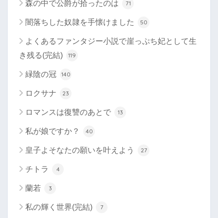
森の中で公爵が拾ったのは
71
闇落ちした奴隷を手懐けました
50
よくあるファンタジー小説で崖っぷち妃として生
き残る(完結)
119
緑陰の冠
140
ロクサナ
23
ロマンスは復讐のあとで
13
私が娘ですか？
40
皇子よそなたの願いを叶えよう
27
チトラ
4
蘭若
3
私の輝く世界(完結)
7