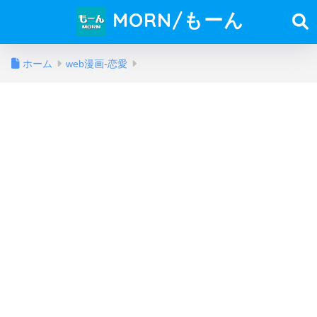
MORN/もーん
ホーム
web漫画-恋愛