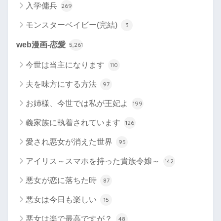
入学傭兵
269
モンスターベイビー(完結)
3
web漫画-恋愛
5,261
今世は当主になります
110
夫を味方にする方法
97
お姉様、今世では私が王妃よ
199
義家族に執着されています
126
愛され悪女が消えた世界
95
アイリス～スマホを持った貴族令嬢～
142
悪女が恋に落ちた時
87
悪女は今日も楽しい
15
悪女は楽で最高ですが？
48