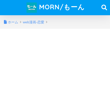
MORN/もーん
ホーム
web漫画-恋愛