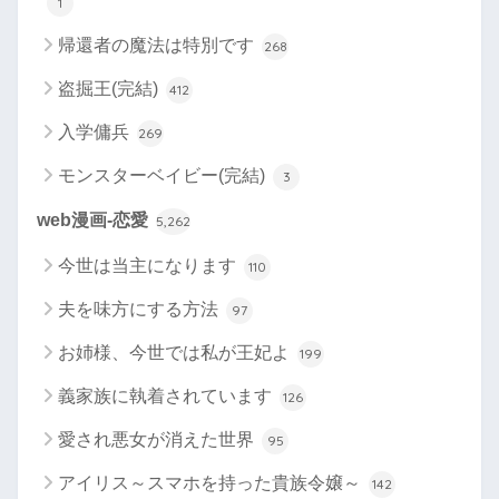
1
帰還者の魔法は特別です
268
盗掘王(完結)
412
入学傭兵
269
モンスターベイビー(完結)
3
web漫画-恋愛
5,262
今世は当主になります
110
夫を味方にする方法
97
お姉様、今世では私が王妃よ
199
義家族に執着されています
126
愛され悪女が消えた世界
95
アイリス～スマホを持った貴族令嬢～
142