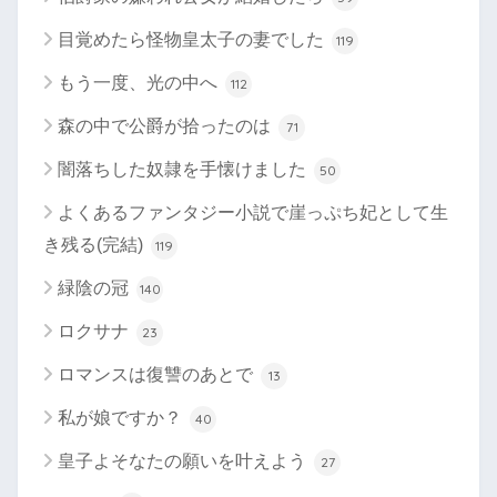
目覚めたら怪物皇太子の妻でした
119
もう一度、光の中へ
112
森の中で公爵が拾ったのは
71
闇落ちした奴隷を手懐けました
50
よくあるファンタジー小説で崖っぷち妃として生
き残る(完結)
119
緑陰の冠
140
ロクサナ
23
ロマンスは復讐のあとで
13
私が娘ですか？
40
皇子よそなたの願いを叶えよう
27