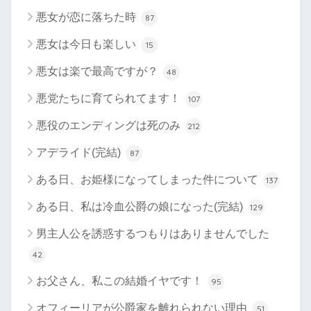
悪女が恋に落ちた時
87
悪女は今日も楽しい
15
悪女は楽で最高ですが？
48
悪党たちに育てられてます！
107
悪役のエンディングは死のみ
212
アデライド(完結)
87
ある日、お姫様になってしまった件について
137
ある日、私は冷血公爵の娘になった(完結)
129
男主人公を誘惑するつもりはありませんでした
42
お父さん、私この結婚イヤです！
95
オフィーリアが公爵家を離れられない理由
51