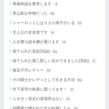
再婚承認を要求します
8
実は私が本物だった
135
シャーロットには５人の弟子がいる
53
主人公の女友達です
14
人生勝ち組令嬢が通ります
19
捨てられた皇妃(完結)
146
捨てられた妻に新しい夫ができました(完結)
71
接近不可レディー
113
その騎士がレディとして生きる方法
186
年下皇帝の執着に困ってます！
21
ニセモノ皇女の居場所はない
97
伯爵家の嫌われ公女が結婚したら
59