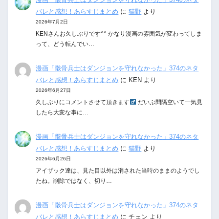
バレと感想！あらすじまとめ
に
猫野
より
2026年7月2日
KENさんお久しぶりです^^ かなり漫画の雰囲気が変わってしま
って、どう転んでい…
漫画「骸骨兵士はダンジョンを守れなかった」374のネタ
バレと感想！あらすじまとめ
に
KEN
より
2026年6月27日
久しぶりにコメントさせて頂きます‍
だいぶ間隔空いて一気見
したら大変な事に…
漫画「骸骨兵士はダンジョンを守れなかった」374のネタ
バレと感想！あらすじまとめ
に
猫野
より
2026年6月26日
アイザック達は、見た目以外は消された当時のままのようでし
たね。削除ではなく、切り…
漫画「骸骨兵士はダンジョンを守れなかった」374のネタ
バレと感想！あらすじまとめ
に
チェン
より