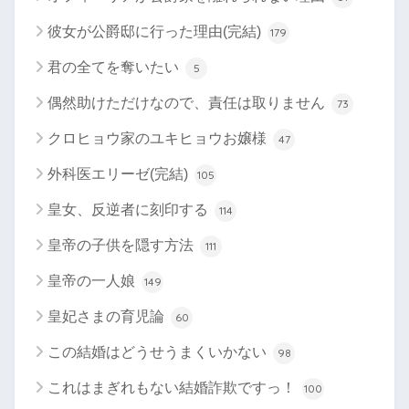
彼女が公爵邸に行った理由(完結)
179
君の全てを奪いたい
5
偶然助けただけなので、責任は取りません
73
クロヒョウ家のユキヒョウお嬢様
47
外科医エリーゼ(完結)
105
皇女、反逆者に刻印する
114
皇帝の子供を隠す方法
111
皇帝の一人娘
149
皇妃さまの育児論
60
この結婚はどうせうまくいかない
98
これはまぎれもない結婚詐欺ですっ！
100