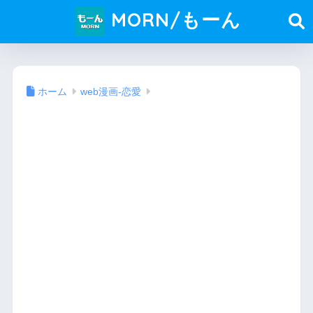
MORN/もーん
ホーム
web漫画-恋愛