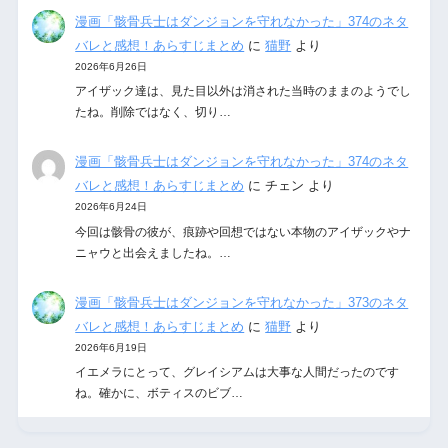
漫画「骸骨兵士はダンジョンを守れなかった」374のネタ
バレと感想！あらすじまとめ
に
猫野
より
2026年6月26日
アイザック達は、見た目以外は消された当時のままのようでし
たね。削除ではなく、切り…
漫画「骸骨兵士はダンジョンを守れなかった」374のネタ
バレと感想！あらすじまとめ
に
チェン
より
2026年6月24日
今回は骸骨の彼が、痕跡や回想ではない本物のアイザックやナ
ニャウと出会えましたね。…
漫画「骸骨兵士はダンジョンを守れなかった」373のネタ
バレと感想！あらすじまとめ
に
猫野
より
2026年6月19日
イエメラにとって、グレイシアムは大事な人間だったのです
ね。確かに、ボティスのビブ…