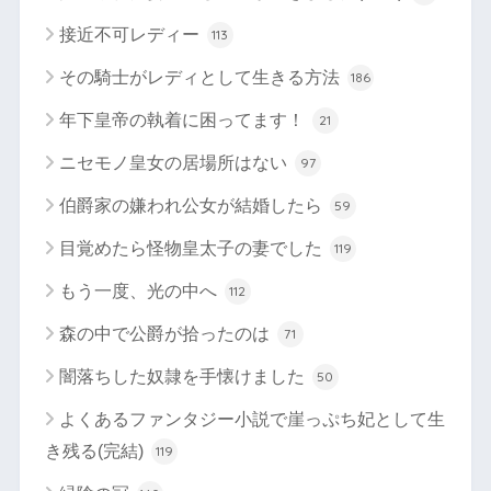
接近不可レディー
113
その騎士がレディとして生きる方法
186
年下皇帝の執着に困ってます！
21
ニセモノ皇女の居場所はない
97
伯爵家の嫌われ公女が結婚したら
59
目覚めたら怪物皇太子の妻でした
119
もう一度、光の中へ
112
森の中で公爵が拾ったのは
71
闇落ちした奴隷を手懐けました
50
よくあるファンタジー小説で崖っぷち妃として生
き残る(完結)
119