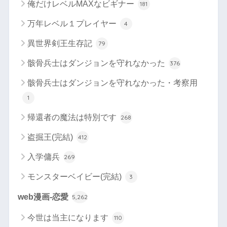
俺だけレベルMAXなビギナー
181
万年レベル１プレイヤー
4
異世界剣王生存記
79
骸骨兵士はダンジョンを守れなかった
376
骸骨兵士はダンジョンを守れなかった・考察用
1
帰還者の魔法は特別です
268
盗掘王(完結)
412
入学傭兵
269
モンスターベイビー(完結)
3
web漫画-恋愛
5,262
今世は当主になります
110