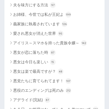
夫を味方にする方法
97
お姉様、今世では私が王妃よ
199
義家族に執着されています
126
愛され悪女が消えた世界
95
アイリス～スマホを持った貴族令嬢～
142
悪女が恋に落ちた時
87
悪女は今日も楽しい
15
悪女は楽で最高ですが？
48
悪党たちに育てられてます！
107
悪役のエンディングは死のみ
212
アデライド(完結)
87