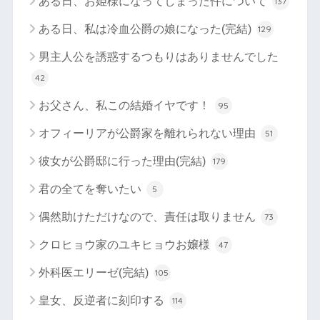
ある日、お姫様になってしまった件について
137
ある日、私は冷血公爵の娘になった(完結)
129
男主人公を誘惑するつもりはありませんでした
42
お父さん、私この結婚イヤです！
95
オフィーリアが公爵家を離れられない理由
51
彼女が公爵邸に行った理由(完結)
179
君の全てを奪いたい
5
偶然助けただけなので、責任は取りません
73
クロヒョウ家のユキヒョウお嬢様
47
外科医エリーゼ(完結)
105
皇女、反逆者に刻印する
114