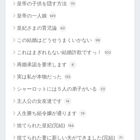
皇帝の子供を隠す方法
111
皇帝の一人娘
149
皇妃さまの育児論
60
この結婚はどうせうまくいかない
98
これはまぎれもない結婚詐欺ですっ！
100
再婚承認を要求します
8
実は私が本物だった
135
シャーロットには５人の弟子がいる
53
主人公の女友達です
14
人生勝ち組令嬢が通ります
19
捨てられた皇妃(完結)
146
捨てられた妻に新しい夫ができました(完結)
71